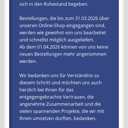
sich in den Ruhestand begeben.
Liefer- und Versandkosten
Bestellungen, die bis zum 31.03.2026 über
unseren Online-Shop eingegangen sind,
Zahlungsarten
werden wie gewohnt von uns bearbeitet
und schnellst möglich ausgeliefert.
Lieferzeit & Verfügbarkeit
Ab dem 01.04.2026 können von uns keine
neuen Bestellungen mehr angenommen
Gutschein
werden.
Batterien- und Akku Verordnung
Wir bedanken uns für Verständnis zu
diesem Schritt und möchten uns auch
Elektro- und Elektronikgeräte Verordnung
herzlich bei Ihnen für das
entgegengebrachte Vertrauen, die
Öle- und Schmierstoff Verordnung
angenehme Zusammenarbeit und die
vielen spannenden Projekte, die wir mit
Vereine & Foren
Ihnen umsetzen durften, bedanken.