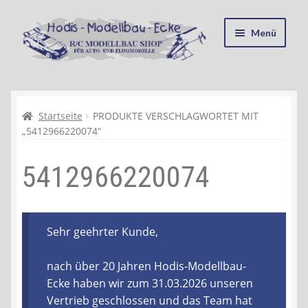
Zur
Zum
Menü
Navigation
Inhalt
springen
springen
Startseite
Kasse
Startseite
PRODUKTE VERSCHLAGWORTET MIT
„5412966220074“
Mein Konto
5412966220074
Recycling, Entsorgung und Umwelt
Shop
Sehr geehrter Kunde,
Warenkorb
nach über 20 Jahren Hodis-Modellbau-
Ecke haben wir zum 31.03.2026 unseren
Ablauf einer Bestellung
Vertrieb geschlossen und das Team hat