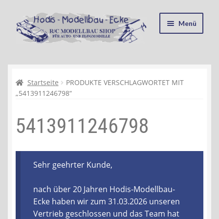
Zur
Zum
Menü
Navigation
Inhalt
springen
springen
Startseite
Kasse
Startseite
PRODUKTE VERSCHLAGWORTET MIT
„5413911246798“
Mein Konto
5413911246798
Recycling, Entsorgung und Umwelt
Shop
Sehr geehrter Kunde,
Warenkorb
nach über 20 Jahren Hodis-Modellbau-
Ecke haben wir zum 31.03.2026 unseren
Ablauf einer Bestellung
Vertrieb geschlossen und das Team hat