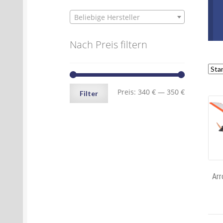
Beliebige Hersteller
Nach Preis filtern
Min.
Max.
Preis:
340 €
—
350 €
Filter
Preis
Preis
Arr