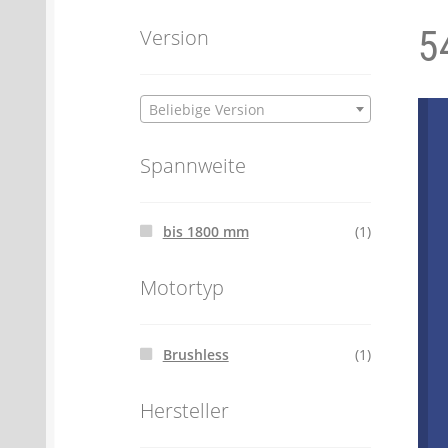
5
Batterien- und Akku Verordnung
Elektro
Version
Öle- und Schmierstoff Verordnung
Verei
Beliebige Version
Datenschutzerklärung
Impressum
Spannweite
bis 1800 mm
(1)
Motortyp
Brushless
(1)
Hersteller