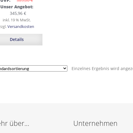
UVP:
389,00 
€
Ursprünglicher
Unser Angebot:
Preis
Aktueller
345,96
€
war:
Preis
inkl. 19 % MwSt.
389,00 €
ist:
zzgl.
Versandkosten
345,96 €.
Details
Einzelnes Ergebnis wird angez
hr über…
Unternehmen