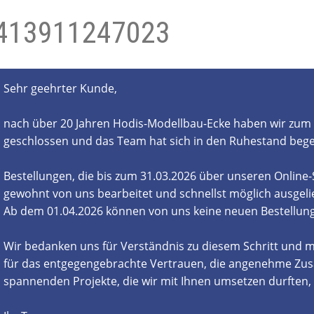
413911247023
- und Elektronikgeräte Verordnung
ne & Foren
Kontakt
AGB
Widerrufsbelehrung
Sehr geehrter Kunde,
nach über 20 Jahren Hodis-Modellbau-Ecke haben wir zum 
geschlossen und das Team hat sich in den Ruhestand beg
Bestellungen, die bis zum 31.03.2026 über unseren Online
gewohnt von uns bearbeitet und schnellst möglich ausgelie
Ab dem 01.04.2026 können von uns keine neuen Bestell
Wir bedanken uns für Verständnis zu diesem Schritt und m
für das entgegengebrachte Vertrauen, die angenehme Zus
spannenden Projekte, die wir mit Ihnen umsetzen durften