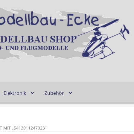
Elektronik
Zubehör
Entsorgung und Umwelt
Shop
Warenkorb
Ablauf einer Bestel
n
Lieferzeit & Verfügbarkeit
Gutschein
MIT „5413911247023“