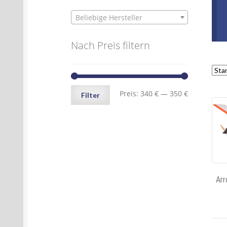
Beliebige Hersteller
Nach Preis filtern
Min.
Max.
Preis:
340 €
—
350 €
Filter
Preis
Preis
Arr