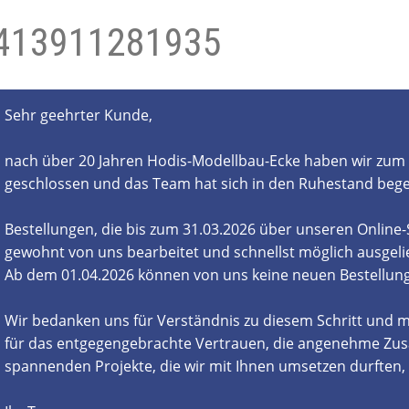
413911281935
- und Elektronikgeräte Verordnung
ne & Foren
Kontakt
AGB
Widerrufsbelehrung
Sehr geehrter Kunde,
nach über 20 Jahren Hodis-Modellbau-Ecke haben wir zum 
geschlossen und das Team hat sich in den Ruhestand beg
Bestellungen, die bis zum 31.03.2026 über unseren Online
gewohnt von uns bearbeitet und schnellst möglich ausgelie
Ab dem 01.04.2026 können von uns keine neuen Bestell
Wir bedanken uns für Verständnis zu diesem Schritt und m
für das entgegengebrachte Vertrauen, die angenehme Zus
spannenden Projekte, die wir mit Ihnen umsetzen durften