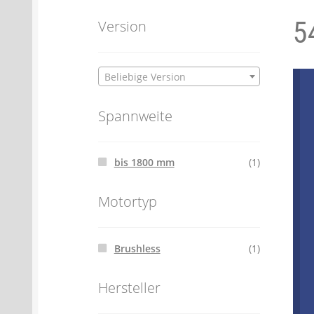
5
Batterien- und Akku Verordnung
Elektro
Version
Öle- und Schmierstoff Verordnung
Verei
Beliebige Version
Datenschutzerklärung
Impressum
Spannweite
bis 1800 mm
(1)
Motortyp
Brushless
(1)
Hersteller