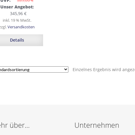
UVP:
389,00 
€
Ursprünglicher
Unser Angebot:
Preis
Aktueller
345,96
€
war:
Preis
inkl. 19 % MwSt.
389,00 €
ist:
zzgl.
Versandkosten
345,96 €.
Details
Einzelnes Ergebnis wird angez
hr über…
Unternehmen