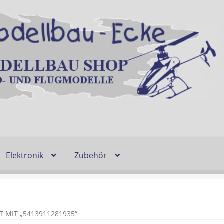
Elektronik
Zubehör
Entsorgung und Umwelt
Shop
Warenkorb
Ablauf einer Bestel
n
Lieferzeit & Verfügbarkeit
Gutschein
MIT „5413911281935“