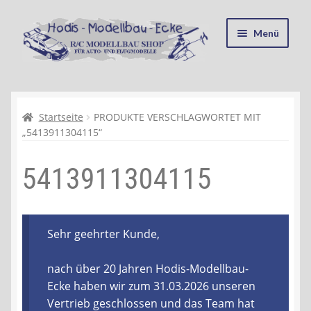
Zur
Zum
Menü
Navigation
Inhalt
springen
springen
Startseite
Kasse
Startseite
PRODUKTE VERSCHLAGWORTET MIT
„5413911304115“
Mein Konto
5413911304115
Recycling, Entsorgung und Umwelt
Shop
Sehr geehrter Kunde,
Warenkorb
nach über 20 Jahren Hodis-Modellbau-
Ecke haben wir zum 31.03.2026 unseren
Ablauf einer Bestellung
Vertrieb geschlossen und das Team hat