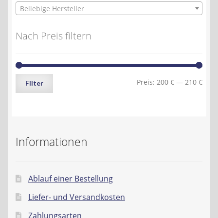
Beliebige Hersteller
Nach Preis filtern
Min.
Max.
Preis:
200 €
—
210 €
Filter
Preis
Preis
Informationen
Ablauf einer Bestellung
Liefer- und Versandkosten
Zahlungsarten