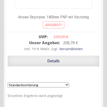
Arrows Skycruiser 1400mm PNP mit Vectoring
ANGEBOT!
UVP:
239,00 
€
Ursprünglicher
Aktueller
Unser Angebot:
208,78
€
Preis
Preis
inkl. 19 % MwSt.
zzgl.
Versandkosten
war:
ist:
239,00 €
208,78 €.
Details
Einzelnes Ergebnis wird angezeigt