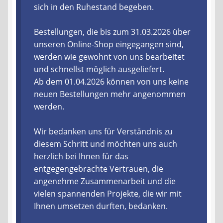
sich in den Ruhestand begeben.
Liefer- und Versandkosten
Bestellungen, die bis zum 31.03.2026 über
unseren Online-Shop eingegangen sind,
Zahlungsarten
werden wie gewohnt von uns bearbeitet
und schnellst möglich ausgeliefert.
Lieferzeit & Verfügbarkeit
Ab dem 01.04.2026 können von uns keine
neuen Bestellungen mehr angenommen
Gutschein
werden.
Batterien- und Akku Verordnung
Wir bedanken uns für Verständnis zu
diesem Schritt und möchten uns auch
Elektro- und Elektronikgeräte Verordnung
herzlich bei Ihnen für das
entgegengebrachte Vertrauen, die
Öle- und Schmierstoff Verordnung
angenehme Zusammenarbeit und die
vielen spannenden Projekte, die wir mit
Vereine & Foren
Ihnen umsetzen durften, bedanken.