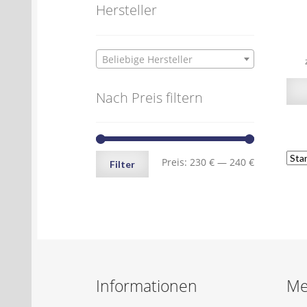
Hersteller
Beliebige Hersteller
Nach Preis filtern
Min.
Max.
Preis:
230 €
—
240 €
Filter
Preis
Preis
Informationen
Me