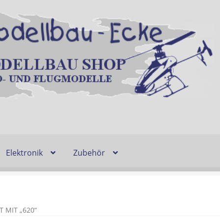
Elektronik
Zubehör
Entsorgung und Umwelt
Shop
Warenkorb
Ablauf einer Bestel
n
Lieferzeit & Verfügbarkeit
Gutschein
 MIT „620“