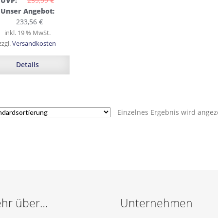
UVP:
259,99 
€
Ursprünglicher
Unser Angebot:
Preis
Aktueller
233,56
€
war:
Preis
inkl. 19 % MwSt.
259,99 €
ist:
zzgl.
Versandkosten
233,56 €.
Details
Einzelnes Ergebnis wird angez
hr über…
Unternehmen