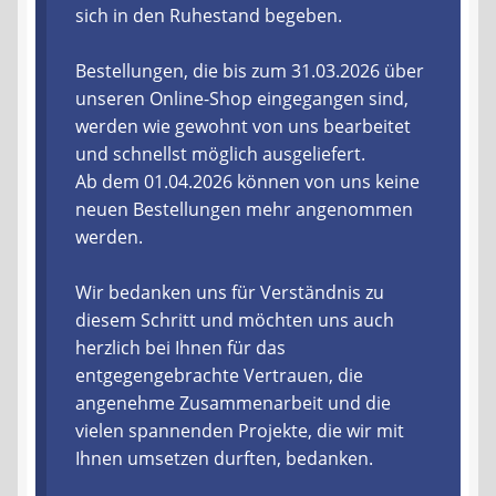
sich in den Ruhestand begeben.
Liefer- und Versandkosten
Bestellungen, die bis zum 31.03.2026 über
unseren Online-Shop eingegangen sind,
Zahlungsarten
werden wie gewohnt von uns bearbeitet
und schnellst möglich ausgeliefert.
Lieferzeit & Verfügbarkeit
Ab dem 01.04.2026 können von uns keine
neuen Bestellungen mehr angenommen
Gutschein
werden.
Batterien- und Akku Verordnung
Wir bedanken uns für Verständnis zu
diesem Schritt und möchten uns auch
Elektro- und Elektronikgeräte Verordnung
herzlich bei Ihnen für das
entgegengebrachte Vertrauen, die
Öle- und Schmierstoff Verordnung
angenehme Zusammenarbeit und die
vielen spannenden Projekte, die wir mit
Vereine & Foren
Ihnen umsetzen durften, bedanken.