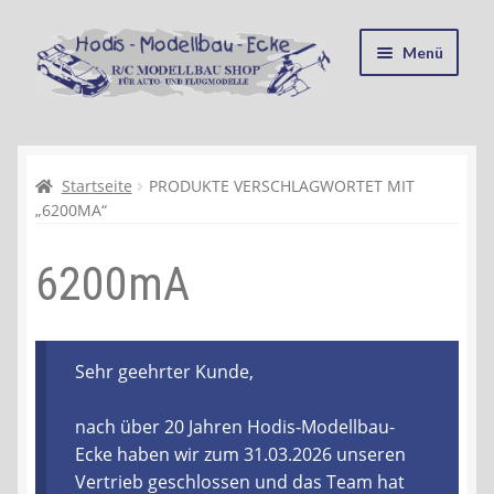
Zur
Zum
Menü
Navigation
Inhalt
springen
springen
Startseite
Kasse
Startseite
PRODUKTE VERSCHLAGWORTET MIT
„6200MA“
Mein Konto
6200mA
Recycling, Entsorgung und Umwelt
Shop
Sehr geehrter Kunde,
Warenkorb
nach über 20 Jahren Hodis-Modellbau-
Ecke haben wir zum 31.03.2026 unseren
Ablauf einer Bestellung
Vertrieb geschlossen und das Team hat