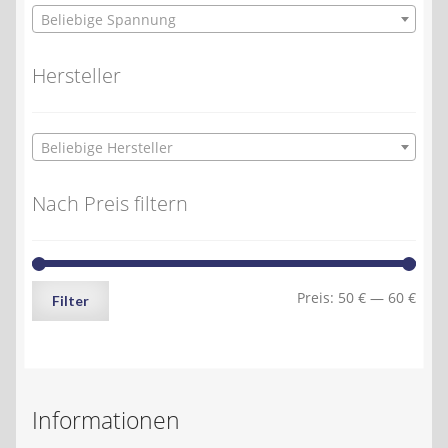
Beliebige Spannung
Hersteller
Beliebige Hersteller
Nach Preis filtern
Min.
Max.
Preis:
50 €
—
60 €
Filter
Preis
Preis
Informationen