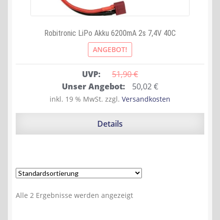
Robitronic LiPo Akku 6200mA 2s 7,4V 40C
ANGEBOT!
UVP:
51,90 
€
Ursprünglicher
Aktueller
Unser Angebot:
50,02
€
Preis
Preis
inkl. 19 % MwSt.
zzgl.
Versandkosten
war:
ist:
51,90 €
50,02 €.
Details
Alle 2 Ergebnisse werden angezeigt