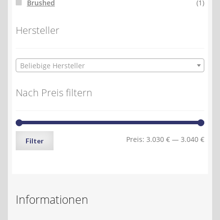
Brushed
(1)
Hersteller
Beliebige Hersteller
Nach Preis filtern
Min.
Max.
Preis:
3.030 €
—
3.040 €
Filter
Preis
Preis
Informationen