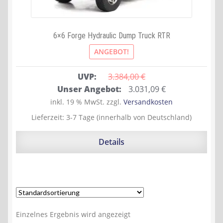
6×6 Forge Hydraulic Dump Truck RTR
ANGEBOT!
UVP:
3.384,00 
€
Ursprünglicher
Aktueller
Unser Angebot:
3.031,09
€
Preis
Preis
inkl. 19 % MwSt.
zzgl.
Versandkosten
war:
ist:
Lieferzeit:
3-7 Tage (innerhalb von Deutschland)
3.384,00 €
3.031,09 €.
Details
Einzelnes Ergebnis wird angezeigt