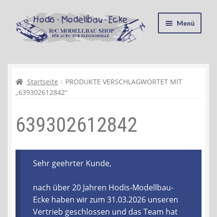
Zur
Zum
Menü
Navigation
Inhalt
springen
springen
Startseite
Kasse
Startseite
PRODUKTE VERSCHLAGWORTET MIT
„639302612842“
Mein Konto
639302612842
Recycling, Entsorgung und Umwelt
Shop
Sehr geehrter Kunde,
Warenkorb
nach über 20 Jahren Hodis-Modellbau-
Ecke haben wir zum 31.03.2026 unseren
Ablauf einer Bestellung
Vertrieb geschlossen und das Team hat