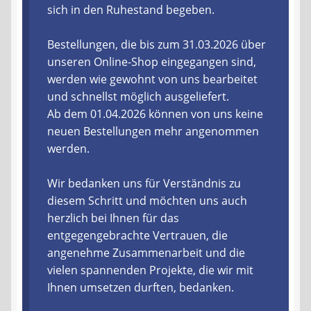
sich in den Ruhestand begeben.
Liefer- und Versandkosten
Bestellungen, die bis zum 31.03.2026 über
unseren Online-Shop eingegangen sind,
Zahlungsarten
werden wie gewohnt von uns bearbeitet
und schnellst möglich ausgeliefert.
Lieferzeit & Verfügbarkeit
Ab dem 01.04.2026 können von uns keine
neuen Bestellungen mehr angenommen
Gutschein
werden.
Batterien- und Akku Verordnung
Wir bedanken uns für Verständnis zu
diesem Schritt und möchten uns auch
Elektro- und Elektronikgeräte Verordnung
herzlich bei Ihnen für das
entgegengebrachte Vertrauen, die
Öle- und Schmierstoff Verordnung
angenehme Zusammenarbeit und die
vielen spannenden Projekte, die wir mit
Vereine & Foren
Ihnen umsetzen durften, bedanken.