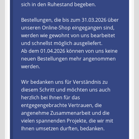
sich in den Ruhestand begeben.
Liefer- und Versandkosten
Bestellungen, die bis zum 31.03.2026 über
unseren Online-Shop eingegangen sind,
Zahlungsarten
werden wie gewohnt von uns bearbeitet
und schnellst möglich ausgeliefert.
Lieferzeit & Verfügbarkeit
Ab dem 01.04.2026 können von uns keine
neuen Bestellungen mehr angenommen
Gutschein
werden.
Batterien- und Akku Verordnung
Wir bedanken uns für Verständnis zu
diesem Schritt und möchten uns auch
Elektro- und Elektronikgeräte Verordnung
herzlich bei Ihnen für das
entgegengebrachte Vertrauen, die
Öle- und Schmierstoff Verordnung
angenehme Zusammenarbeit und die
vielen spannenden Projekte, die wir mit
Vereine & Foren
Ihnen umsetzen durften, bedanken.