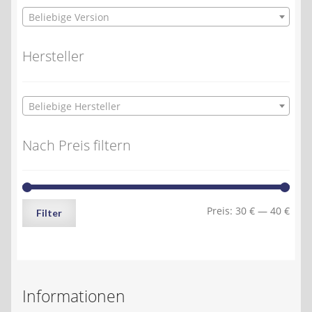
Beliebige Version
Hersteller
Beliebige Hersteller
Nach Preis filtern
Min.
Max.
Preis:
30 €
—
40 €
Filter
Preis
Preis
Informationen