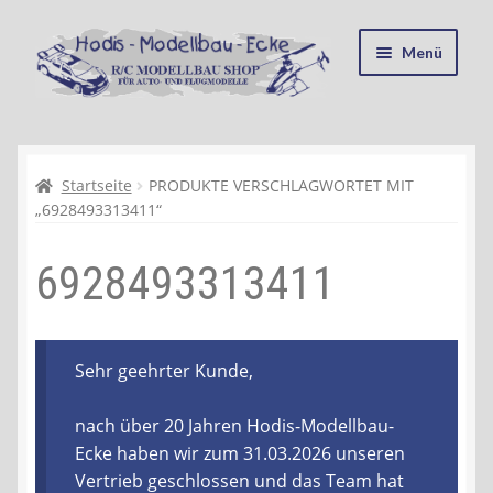
Zur
Zum
Menü
Navigation
Inhalt
springen
springen
Startseite
Kasse
Startseite
PRODUKTE VERSCHLAGWORTET MIT
„6928493313411“
Mein Konto
6928493313411
Recycling, Entsorgung und Umwelt
Shop
Sehr geehrter Kunde,
Warenkorb
nach über 20 Jahren Hodis-Modellbau-
Ecke haben wir zum 31.03.2026 unseren
Ablauf einer Bestellung
Vertrieb geschlossen und das Team hat