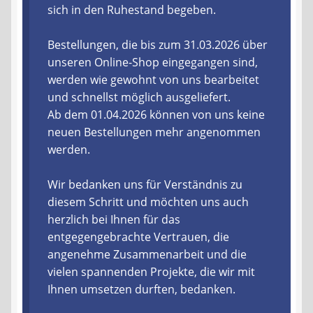
sich in den Ruhestand begeben.
Liefer- und Versandkosten
Bestellungen, die bis zum 31.03.2026 über
unseren Online-Shop eingegangen sind,
Zahlungsarten
werden wie gewohnt von uns bearbeitet
und schnellst möglich ausgeliefert.
Lieferzeit & Verfügbarkeit
Ab dem 01.04.2026 können von uns keine
neuen Bestellungen mehr angenommen
Gutschein
werden.
Batterien- und Akku Verordnung
Wir bedanken uns für Verständnis zu
diesem Schritt und möchten uns auch
Elektro- und Elektronikgeräte Verordnung
herzlich bei Ihnen für das
entgegengebrachte Vertrauen, die
Öle- und Schmierstoff Verordnung
angenehme Zusammenarbeit und die
vielen spannenden Projekte, die wir mit
Vereine & Foren
Ihnen umsetzen durften, bedanken.