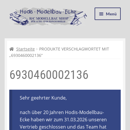
Zur
Zum
Menü
Navigation
Inhalt
springen
springen
Startseite
Kasse
Startseite
PRODUKTE VERSCHLAGWORTET MIT
„6930460002136“
Mein Konto
6930460002136
Recycling, Entsorgung und Umwelt
Shop
Sehr geehrter Kunde,
Warenkorb
nach über 20 Jahren Hodis-Modellbau-
Ecke haben wir zum 31.03.2026 unseren
Ablauf einer Bestellung
Vertrieb geschlossen und das Team hat