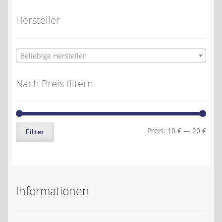
Hersteller
Beliebige Hersteller
Nach Preis filtern
Min.
Max.
Preis:
10 €
—
20 €
Filter
Preis
Preis
Informationen