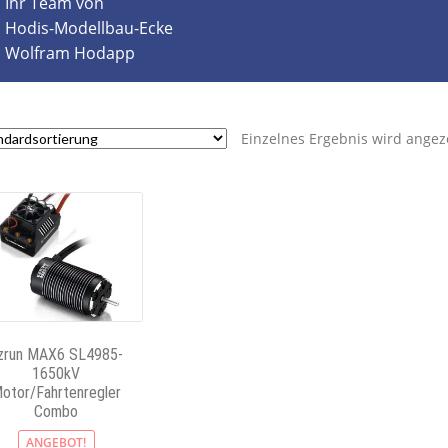
Ihr Team von
Hodis-Modellbau-Ecke
Wolfram Hodapp
Einzelnes Ergebnis wird angez
zrun MAX6 SL4985-
1650kV
otor/Fahrtenregler
Combo
ANGEBOT!