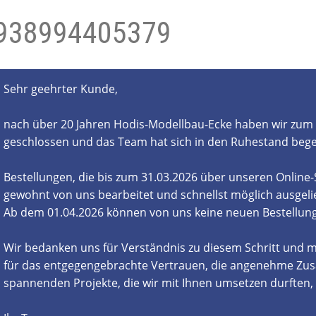
938994405379
- und Elektronikgeräte Verordnung
ne & Foren
Kontakt
AGB
Widerrufsbelehrung
Sehr geehrter Kunde,
nach über 20 Jahren Hodis-Modellbau-Ecke haben wir zum 
geschlossen und das Team hat sich in den Ruhestand beg
Bestellungen, die bis zum 31.03.2026 über unseren Online
gewohnt von uns bearbeitet und schnellst möglich ausgelie
Ab dem 01.04.2026 können von uns keine neuen Bestell
Wir bedanken uns für Verständnis zu diesem Schritt und m
für das entgegengebrachte Vertrauen, die angenehme Zus
spannenden Projekte, die wir mit Ihnen umsetzen durften