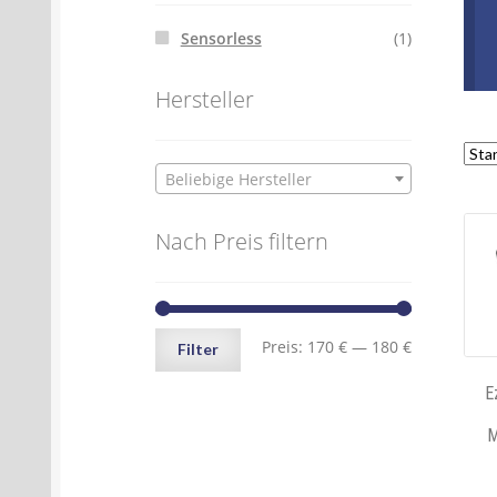
Sensorless
(1)
Hersteller
Beliebige Hersteller
Nach Preis filtern
Min.
Max.
Preis:
170 €
—
180 €
Filter
Preis
Preis
E
M