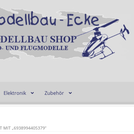
Elektronik
Zubehör
Entsorgung und Umwelt
Shop
Warenkorb
Ablauf einer Bestel
n
Lieferzeit & Verfügbarkeit
Gutschein
MIT „6938994405379“