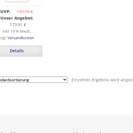
UVP:
199,90 
€
Ursprünglicher
Unser Angebot:
Preis
Aktueller
173,91
€
war:
Preis
inkl. 19 % MwSt.
199,90 €
ist:
zzgl.
Versandkosten
173,91 €.
Details
Einzelnes Ergebnis wird angez