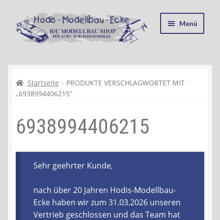
Zur
Zum
Menü
Navigation
Inhalt
springen
springen
Startseite
Kasse
Startseite
PRODUKTE VERSCHLAGWORTET MIT
„6938994406215“
Mein Konto
6938994406215
Recycling, Entsorgung und Umwelt
Shop
Sehr geehrter Kunde,
Warenkorb
nach über 20 Jahren Hodis-Modellbau-
Ecke haben wir zum 31.03.2026 unseren
Ablauf einer Bestellung
Vertrieb geschlossen und das Team hat