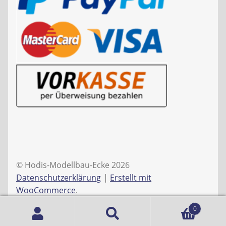
© Hodis-Modellbau-Ecke 2026
Datenschutzerklärung
Erstellt mit
WooCommerce
.
0
Suche
Suchen