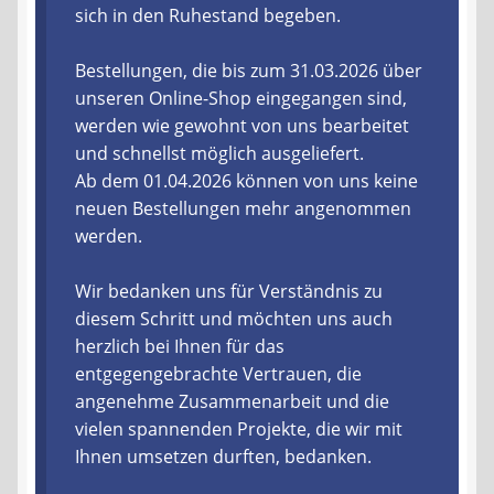
sich in den Ruhestand begeben.
Liefer- und Versandkosten
Bestellungen, die bis zum 31.03.2026 über
unseren Online-Shop eingegangen sind,
Zahlungsarten
werden wie gewohnt von uns bearbeitet
und schnellst möglich ausgeliefert.
Lieferzeit & Verfügbarkeit
Ab dem 01.04.2026 können von uns keine
neuen Bestellungen mehr angenommen
Gutschein
werden.
Batterien- und Akku Verordnung
Wir bedanken uns für Verständnis zu
diesem Schritt und möchten uns auch
Elektro- und Elektronikgeräte Verordnung
herzlich bei Ihnen für das
entgegengebrachte Vertrauen, die
Öle- und Schmierstoff Verordnung
angenehme Zusammenarbeit und die
vielen spannenden Projekte, die wir mit
Vereine & Foren
Ihnen umsetzen durften, bedanken.