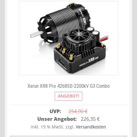
Xerun XR8 Pro 4268SD-2200kV G3 Combo
ANGEBOT!
UVP:
254,90 
€
Ursprünglicher
Aktueller
Unser Angebot:
226,35
€
Preis
Preis
inkl. 19 % MwSt.
zzgl.
Versandkosten
war:
ist: