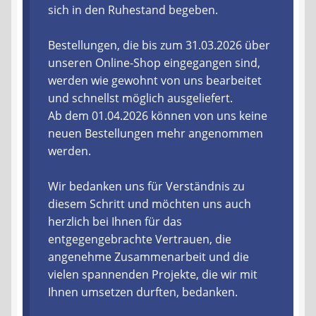
sich in den Ruhestand begeben.
Liefer- und Versandkosten
Bestellungen, die bis zum 31.03.2026 über
unseren Online-Shop eingegangen sind,
Zahlungsarten
werden wie gewohnt von uns bearbeitet
und schnellst möglich ausgeliefert.
Lieferzeit & Verfügbarkeit
Ab dem 01.04.2026 können von uns keine
neuen Bestellungen mehr angenommen
Gutschein
werden.
Batterien- und Akku Verordnung
Wir bedanken uns für Verständnis zu
diesem Schritt und möchten uns auch
Elektro- und Elektronikgeräte Verordnung
herzlich bei Ihnen für das
entgegengebrachte Vertrauen, die
Öle- und Schmierstoff Verordnung
angenehme Zusammenarbeit und die
vielen spannenden Projekte, die wir mit
Vereine & Foren
Ihnen umsetzen durften, bedanken.