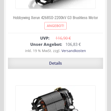
Hobbywing Xerun 4268SD-2200kV G3 Brushless Motor
ANGEBOT!
UVP:
116,90 
€
Ursprünglicher
Aktueller
Unser Angebot:
106,83
€
Preis
Preis
inkl. 19 % MwSt.
zzgl.
Versandkosten
war:
ist:
116,90 €
106,83 €.
Details