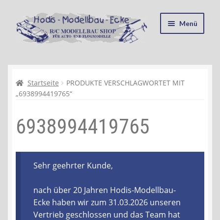
Zur
Zum
Menü
Navigation
Inhalt
springen
springen
Startseite
Kasse
Startseite
PRODUKTE VERSCHLAGWORTET MIT
„6938994419765“
Mein Konto
6938994419765
Recycling, Entsorgung und Umwelt
Shop
Sehr geehrter Kunde,
Warenkorb
nach über 20 Jahren Hodis-Modellbau-
Ecke haben wir zum 31.03.2026 unseren
Ablauf einer Bestellung
Vertrieb geschlossen und das Team hat