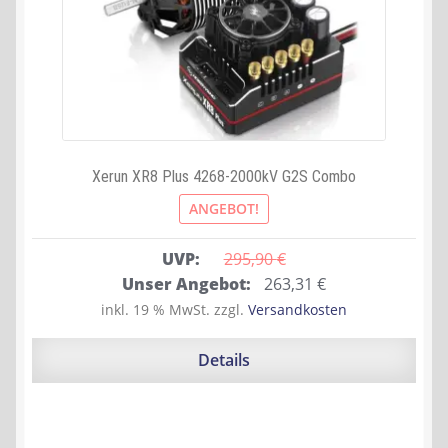
Xerun XR8 Plus 4268-2000kV G2S Combo
ANGEBOT!
UVP:
295,90 
€
Ursprünglicher
Aktueller
Unser Angebot:
263,31
€
Preis
Preis
inkl. 19 % MwSt.
zzgl.
Versandkosten
war:
ist:
295,90 €
263,31 €.
Details