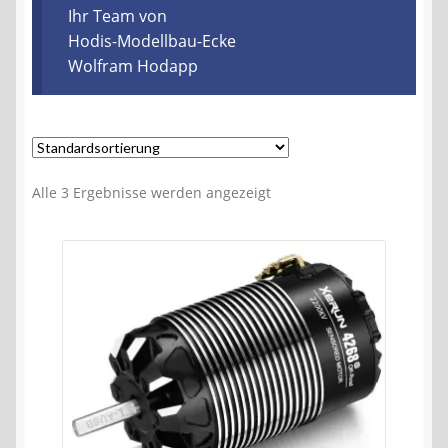
Kontakt
Ihr Team von
Hodis-Modellbau-Ecke
Wolfram Hodapp
AGB
Widerrufsbelehrung
Datenschutzerklärung
Alle 3 Ergebnisse werden angezeigt
Impressum