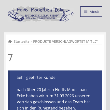
Zur
Zum
Menü
Navigation
Inhalt
springen
springen
Startseite
Kasse
Startseite
PRODUKTE VERSCHLAGWORTET MIT „7“
7
Mein Konto
Recycling, Entsorgung und Umwelt
Sehr geehrter Kunde,
Shop
nach über 20 Jahren Hodis-Modellbau-
Warenkorb
Ecke haben wir zum 31.03.2026 unseren
Vertrieb geschlossen und das Team hat
Ablauf einer Bestellung
sich in den Ruhestand begeben.