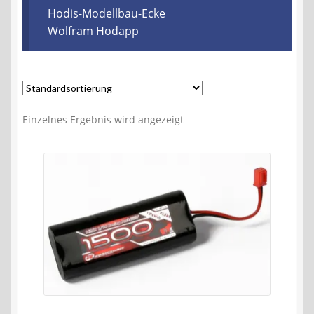
Kontakt
Hodis-Modellbau-Ecke
Wolfram Hodapp
AGB
Widerrufsbelehrung
Einzelnes Ergebnis wird angezeigt
Datenschutzerklärung
Impressum