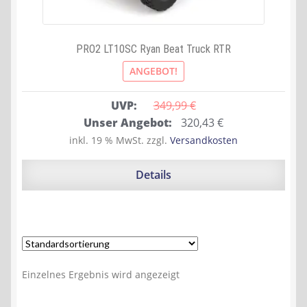
PRO2 LT10SC Ryan Beat Truck RTR
ANGEBOT!
UVP:
349,99 
€
Ursprünglicher
Aktueller
Unser Angebot:
320,43
€
Preis
Preis
inkl. 19 % MwSt.
zzgl.
Versandkosten
war:
ist:
349,99 €
320,43 €.
Details
Einzelnes Ergebnis wird angezeigt