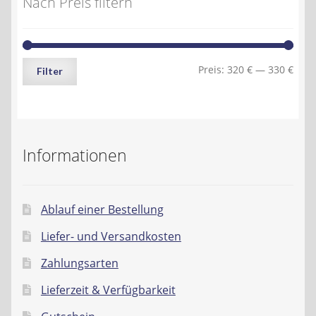
Nach Preis filtern
Min.
Max.
Preis:
320 €
—
330 €
Filter
Preis
Preis
Informationen
Ablauf einer Bestellung
Liefer- und Versandkosten
Zahlungsarten
Lieferzeit & Verfügbarkeit