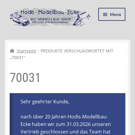
Zur
Zum
Menü
Navigation
Inhalt
springen
springen
Startseite
Kasse
Startseite
PRODUKTE VERSCHLAGWORTET MIT
„70031“
Mein Konto
70031
Recycling, Entsorgung und Umwelt
Shop
Sehr geehrter Kunde,
Warenkorb
nach über 20 Jahren Hodis-Modellbau-
Ecke haben wir zum 31.03.2026 unseren
Ablauf einer Bestellung
Vertrieb geschlossen und das Team hat