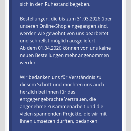
sich in den Ruhestand begeben.
Liefer- und Versandkosten
Bestellungen, die bis zum 31.03.2026 über
unseren Online-Shop eingegangen sind,
Zahlungsarten
werden wie gewohnt von uns bearbeitet
und schnellst möglich ausgeliefert.
Lieferzeit & Verfügbarkeit
Ab dem 01.04.2026 können von uns keine
neuen Bestellungen mehr angenommen
Gutschein
werden.
Batterien- und Akku Verordnung
Wir bedanken uns für Verständnis zu
diesem Schritt und möchten uns auch
Elektro- und Elektronikgeräte Verordnung
herzlich bei Ihnen für das
entgegengebrachte Vertrauen, die
Öle- und Schmierstoff Verordnung
angenehme Zusammenarbeit und die
vielen spannenden Projekte, die wir mit
Vereine & Foren
Ihnen umsetzen durften, bedanken.