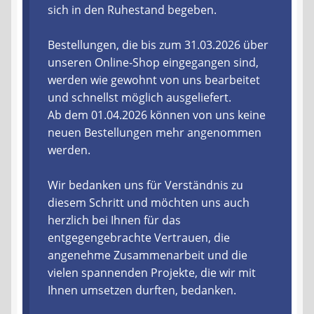
sich in den Ruhestand begeben.
Liefer- und Versandkosten
Bestellungen, die bis zum 31.03.2026 über
unseren Online-Shop eingegangen sind,
Zahlungsarten
werden wie gewohnt von uns bearbeitet
und schnellst möglich ausgeliefert.
Lieferzeit & Verfügbarkeit
Ab dem 01.04.2026 können von uns keine
neuen Bestellungen mehr angenommen
Gutschein
werden.
Batterien- und Akku Verordnung
Wir bedanken uns für Verständnis zu
diesem Schritt und möchten uns auch
Elektro- und Elektronikgeräte Verordnung
herzlich bei Ihnen für das
entgegengebrachte Vertrauen, die
Öle- und Schmierstoff Verordnung
angenehme Zusammenarbeit und die
vielen spannenden Projekte, die wir mit
Vereine & Foren
Ihnen umsetzen durften, bedanken.