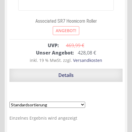
Associated SR7 Hoonicorn Roller
ANGEBOT!
UVP:
469,99 
€
Ursprünglicher
Aktueller
Unser Angebot:
428,08
€
Preis
Preis
inkl. 19 % MwSt.
zzgl.
Versandkosten
war:
ist:
469,99 €
428,08 €.
Details
Einzelnes Ergebnis wird angezeigt