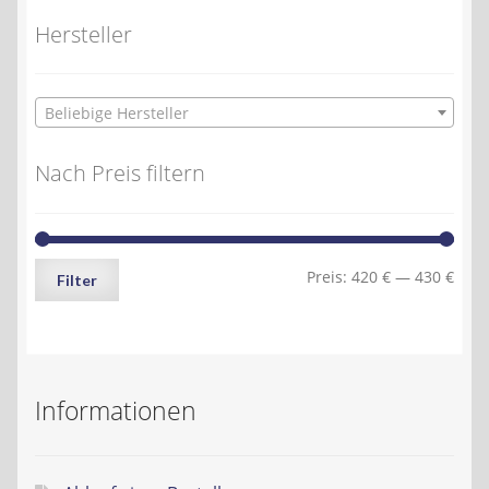
Hersteller
Beliebige Hersteller
Nach Preis filtern
Min.
Max.
Preis:
420 €
—
430 €
Filter
Preis
Preis
Informationen