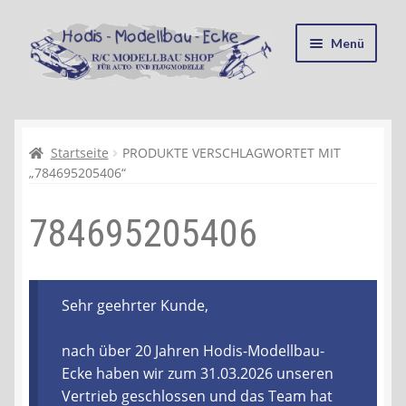
Zur
Zum
Menü
Navigation
Inhalt
springen
springen
Startseite
Kasse
Startseite
PRODUKTE VERSCHLAGWORTET MIT
„784695205406“
Mein Konto
784695205406
Recycling, Entsorgung und Umwelt
Shop
Sehr geehrter Kunde,
Warenkorb
nach über 20 Jahren Hodis-Modellbau-
Ecke haben wir zum 31.03.2026 unseren
Ablauf einer Bestellung
Vertrieb geschlossen und das Team hat