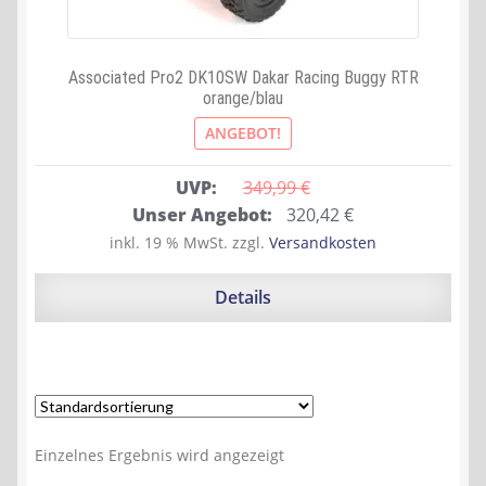
Associated Pro2 DK10SW Dakar Racing Buggy RTR
orange/blau
ANGEBOT!
UVP:
349,99 
€
Ursprünglicher
Aktueller
Unser Angebot:
320,42
€
Preis
Preis
inkl. 19 % MwSt.
zzgl.
Versandkosten
war:
ist:
349,99 €
320,42 €.
Details
Einzelnes Ergebnis wird angezeigt