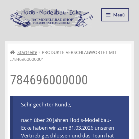
Zur
Zum
Menü
Navigation
Inhalt
springen
springen
Startseite
Kasse
Startseite
PRODUKTE VERSCHLAGWORTET MIT
„784696000000“
Mein Konto
784696000000
Recycling, Entsorgung und Umwelt
Shop
Sehr geehrter Kunde,
Warenkorb
nach über 20 Jahren Hodis-Modellbau-
Ecke haben wir zum 31.03.2026 unseren
Ablauf einer Bestellung
Vertrieb geschlossen und das Team hat