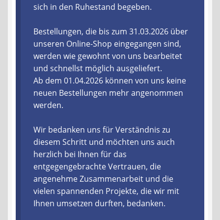
sich in den Ruhestand begeben.
Liefer- und Versandkosten
Bestellungen, die bis zum 31.03.2026 über
unseren Online-Shop eingegangen sind,
Zahlungsarten
werden wie gewohnt von uns bearbeitet
und schnellst möglich ausgeliefert.
Lieferzeit & Verfügbarkeit
Ab dem 01.04.2026 können von uns keine
neuen Bestellungen mehr angenommen
Gutschein
werden.
Batterien- und Akku Verordnung
Wir bedanken uns für Verständnis zu
diesem Schritt und möchten uns auch
Elektro- und Elektronikgeräte Verordnung
herzlich bei Ihnen für das
entgegengebrachte Vertrauen, die
Öle- und Schmierstoff Verordnung
angenehme Zusammenarbeit und die
vielen spannenden Projekte, die wir mit
Vereine & Foren
Ihnen umsetzen durften, bedanken.