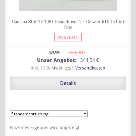
Carisma SCA-1E 1981 RangeRover 2.1 Crawler RTR Oxford
Blue
ANGEBOT!
UVP:
389,00 
€
Ursprünglicher
Aktueller
Unser Angebot:
344,54
€
Preis
Preis
inkl. 19 % MwSt.
zzgl.
Versandkosten
war:
ist:
389,00 €
344,54 €.
Details
Einzelnes Ergebnis wird angezeigt