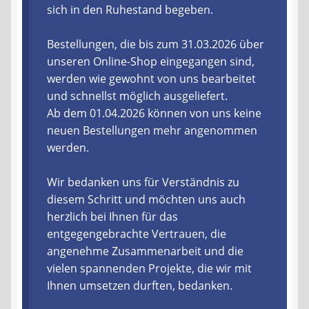
sich in den Ruhestand begeben.
Liefer- und Versandkosten
Bestellungen, die bis zum 31.03.2026 über
unseren Online-Shop eingegangen sind,
Zahlungsarten
werden wie gewohnt von uns bearbeitet
und schnellst möglich ausgeliefert.
Lieferzeit & Verfügbarkeit
Ab dem 01.04.2026 können von uns keine
neuen Bestellungen mehr angenommen
Gutschein
werden.
Batterien- und Akku Verordnung
Wir bedanken uns für Verständnis zu
diesem Schritt und möchten uns auch
Elektro- und Elektronikgeräte Verordnung
herzlich bei Ihnen für das
entgegengebrachte Vertrauen, die
Öle- und Schmierstoff Verordnung
angenehme Zusammenarbeit und die
vielen spannenden Projekte, die wir mit
Vereine & Foren
Ihnen umsetzen durften, bedanken.