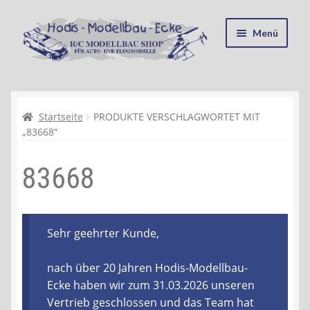
Zur
Zum
Menü
Navigation
Inhalt
springen
springen
Startseite
Kasse
Startseite
PRODUKTE VERSCHLAGWORTET MIT
„83668“
Mein Konto
83668
Recycling, Entsorgung und Umwelt
Shop
Sehr geehrter Kunde,
Warenkorb
nach über 20 Jahren Hodis-Modellbau-
Ecke haben wir zum 31.03.2026 unseren
Ablauf einer Bestellung
Vertrieb geschlossen und das Team hat