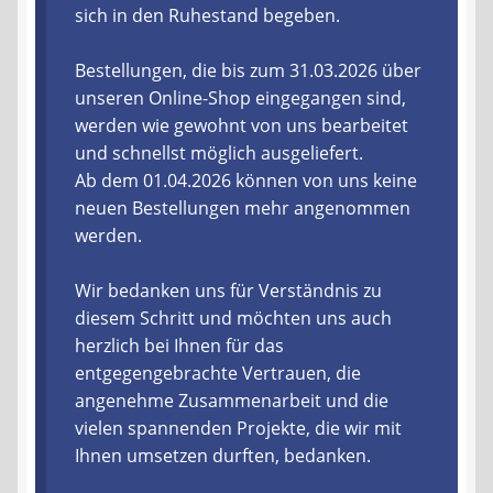
sich in den Ruhestand begeben.
Liefer- und Versandkosten
Bestellungen, die bis zum 31.03.2026 über
unseren Online-Shop eingegangen sind,
Zahlungsarten
werden wie gewohnt von uns bearbeitet
und schnellst möglich ausgeliefert.
Lieferzeit & Verfügbarkeit
Ab dem 01.04.2026 können von uns keine
neuen Bestellungen mehr angenommen
Gutschein
werden.
Batterien- und Akku Verordnung
Wir bedanken uns für Verständnis zu
diesem Schritt und möchten uns auch
Elektro- und Elektronikgeräte Verordnung
herzlich bei Ihnen für das
entgegengebrachte Vertrauen, die
Öle- und Schmierstoff Verordnung
angenehme Zusammenarbeit und die
vielen spannenden Projekte, die wir mit
Vereine & Foren
Ihnen umsetzen durften, bedanken.