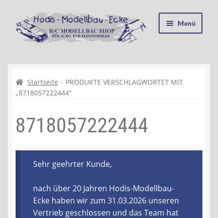
Zur
Zum
Menü
Navigation
Inhalt
springen
springen
Startseite
Kasse
Startseite
PRODUKTE VERSCHLAGWORTET MIT
„8718057222444“
Mein Konto
8718057222444
Recycling, Entsorgung und Umwelt
Shop
Sehr geehrter Kunde,
Warenkorb
nach über 20 Jahren Hodis-Modellbau-
Ecke haben wir zum 31.03.2026 unseren
Ablauf einer Bestellung
Vertrieb geschlossen und das Team hat