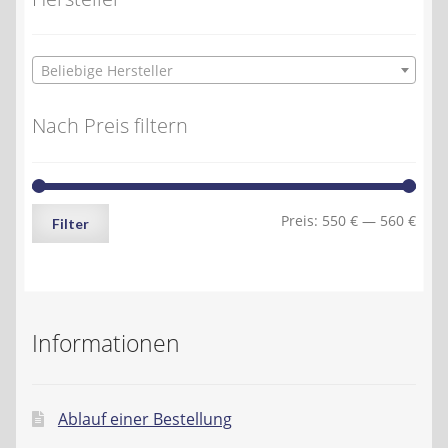
Beliebige Hersteller
Nach Preis filtern
Min.
Max.
Preis:
550 €
—
560 €
Filter
Preis
Preis
Informationen
Ablauf einer Bestellung