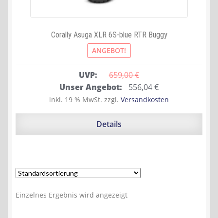
Corally Asuga XLR 6S-blue RTR Buggy
ANGEBOT!
UVP:
659,00 
€
Ursprünglicher
Aktueller
Unser Angebot:
556,04
€
Preis
Preis
inkl. 19 % MwSt.
zzgl.
Versandkosten
war:
ist:
659,00 €
556,04 €.
Details
Einzelnes Ergebnis wird angezeigt