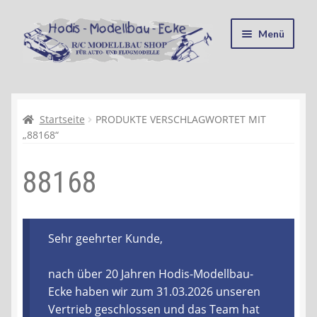
Zur
Zum
Menü
Navigation
Inhalt
springen
springen
Startseite
Kasse
Startseite
PRODUKTE VERSCHLAGWORTET MIT
„88168“
Mein Konto
88168
Recycling, Entsorgung und Umwelt
Shop
Sehr geehrter Kunde,
Warenkorb
nach über 20 Jahren Hodis-Modellbau-
Ecke haben wir zum 31.03.2026 unseren
Ablauf einer Bestellung
Vertrieb geschlossen und das Team hat