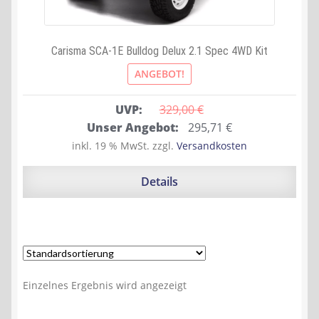
Carisma SCA-1E Bulldog Delux 2.1 Spec 4WD Kit
ANGEBOT!
UVP:
329,00 
€
Ursprünglicher
Aktueller
Unser Angebot:
295,71
€
Preis
Preis
inkl. 19 % MwSt.
zzgl.
Versandkosten
war:
ist:
329,00 €
295,71 €.
Details
Einzelnes Ergebnis wird angezeigt