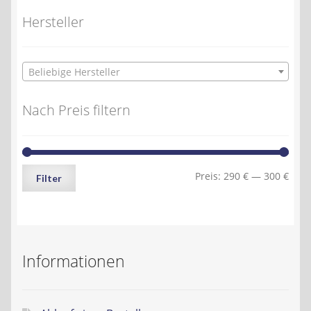
Hersteller
Beliebige Hersteller
Nach Preis filtern
Min.
Max.
Preis:
290 €
—
300 €
Filter
Preis
Preis
Informationen