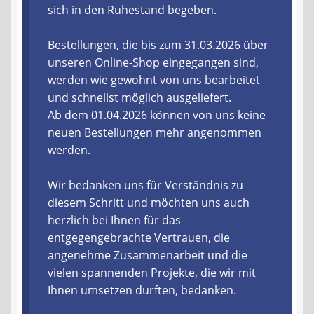
sich in den Ruhestand begeben.
Liefer- und Versandkosten
Bestellungen, die bis zum 31.03.2026 über
unseren Online-Shop eingegangen sind,
Zahlungsarten
werden wie gewohnt von uns bearbeitet
und schnellst möglich ausgeliefert.
Lieferzeit & Verfügbarkeit
Ab dem 01.04.2026 können von uns keine
neuen Bestellungen mehr angenommen
Gutschein
werden.
Batterien- und Akku Verordnung
Wir bedanken uns für Verständnis zu
diesem Schritt und möchten uns auch
Elektro- und Elektronikgeräte Verordnung
herzlich bei Ihnen für das
entgegengebrachte Vertrauen, die
Öle- und Schmierstoff Verordnung
angenehme Zusammenarbeit und die
vielen spannenden Projekte, die wir mit
Vereine & Foren
Ihnen umsetzen durften, bedanken.