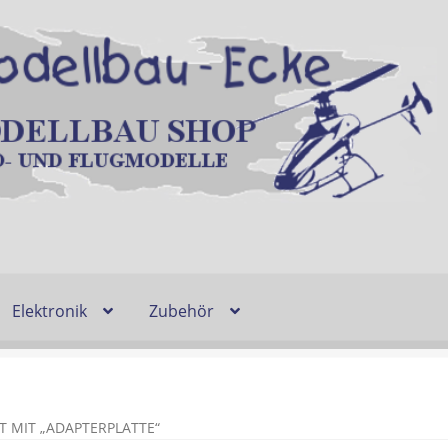
Elektronik
Zubehör
Entsorgung und Umwelt
Shop
Warenkorb
Ablauf einer Bestel
n
Lieferzeit & Verfügbarkeit
Gutschein
 MIT „ADAPTERPLATTE“