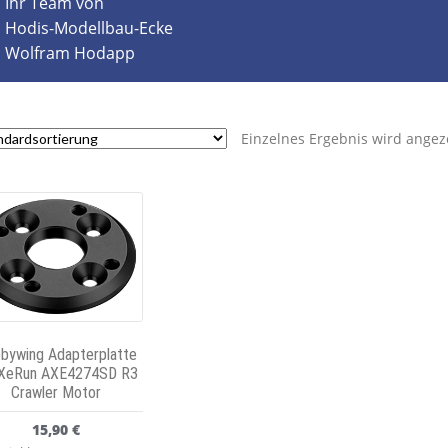
Ihr Team von
Hodis-Modellbau-Ecke
Wolfram Hodapp
Einzelnes Ergebnis wird angez
bywing Adapterplatte
 XeRun AXE4274SD R3
Crawler Motor
15,90
€