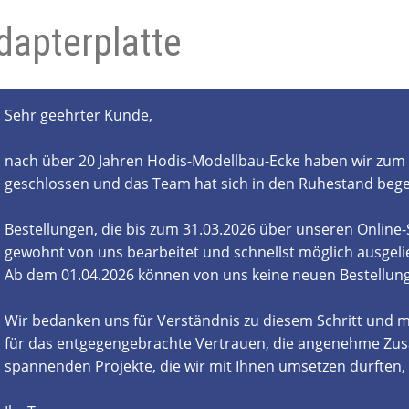
dapterplatte
- und Elektronikgeräte Verordnung
ne & Foren
Kontakt
AGB
Widerrufsbelehrung
Sehr geehrter Kunde,
nach über 20 Jahren Hodis-Modellbau-Ecke haben wir zum 
geschlossen und das Team hat sich in den Ruhestand beg
Bestellungen, die bis zum 31.03.2026 über unseren Online
gewohnt von uns bearbeitet und schnellst möglich ausgelie
Ab dem 01.04.2026 können von uns keine neuen Bestell
Wir bedanken uns für Verständnis zu diesem Schritt und m
für das entgegengebrachte Vertrauen, die angenehme Zus
spannenden Projekte, die wir mit Ihnen umsetzen durften