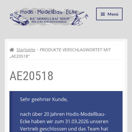
Zur
Zum
Menü
Navigation
Inhalt
springen
springen
Startseite
Kasse
Startseite
PRODUKTE VERSCHLAGWORTET MIT
„AE20518“
Mein Konto
AE20518
Recycling, Entsorgung und Umwelt
Shop
Sehr geehrter Kunde,
Warenkorb
nach über 20 Jahren Hodis-Modellbau-
Ecke haben wir zum 31.03.2026 unseren
Ablauf einer Bestellung
Vertrieb geschlossen und das Team hat