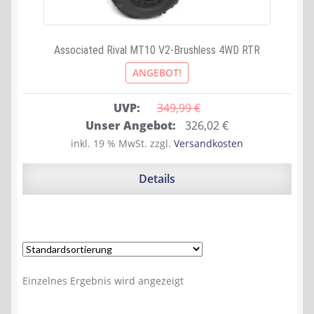
Associated Rival MT10 V2-Brushless 4WD RTR
ANGEBOT!
UVP:
349,99 
€
Ursprünglicher
Aktueller
Unser Angebot:
326,02
€
Preis
Preis
inkl. 19 % MwSt.
zzgl.
Versandkosten
war:
ist:
349,99 €
326,02 €.
Details
Einzelnes Ergebnis wird angezeigt