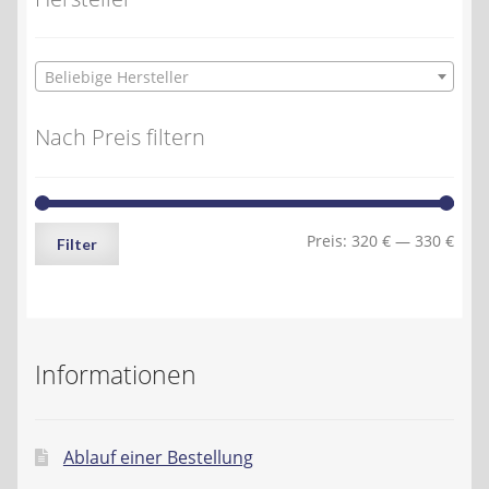
Beliebige Hersteller
Nach Preis filtern
Min.
Max.
Preis:
320 €
—
330 €
Filter
Preis
Preis
Informationen
Ablauf einer Bestellung