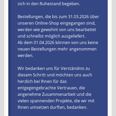
sich in den Ruhestand begeben.
Liefer- und Versandkosten
Bestellungen, die bis zum 31.03.2026 über
unseren Online-Shop eingegangen sind,
Zahlungsarten
werden wie gewohnt von uns bearbeitet
und schnellst möglich ausgeliefert.
Lieferzeit & Verfügbarkeit
Ab dem 01.04.2026 können von uns keine
neuen Bestellungen mehr angenommen
Gutschein
werden.
Batterien- und Akku Verordnung
Wir bedanken uns für Verständnis zu
diesem Schritt und möchten uns auch
Elektro- und Elektronikgeräte Verordnung
herzlich bei Ihnen für das
entgegengebrachte Vertrauen, die
Öle- und Schmierstoff Verordnung
angenehme Zusammenarbeit und die
vielen spannenden Projekte, die wir mit
Vereine & Foren
Ihnen umsetzen durften, bedanken.