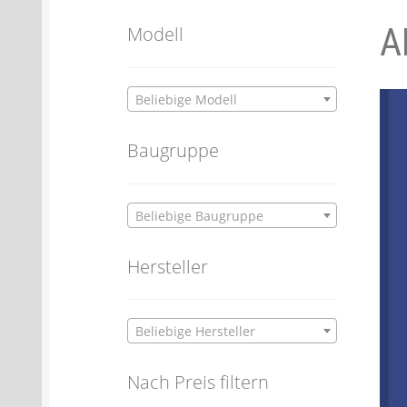
A
Batterien- und Akku Verordnung
Elektro
Modell
Öle- und Schmierstoff Verordnung
Verei
Beliebige Modell
Datenschutzerklärung
Impressum
Baugruppe
Beliebige Baugruppe
Hersteller
Beliebige Hersteller
Nach Preis filtern