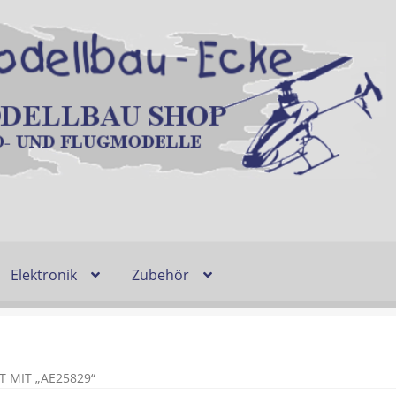
Elektronik
Zubehör
Entsorgung und Umwelt
Shop
Warenkorb
Ablauf einer Bestel
n
Lieferzeit & Verfügbarkeit
Gutschein
 MIT „AE25829“