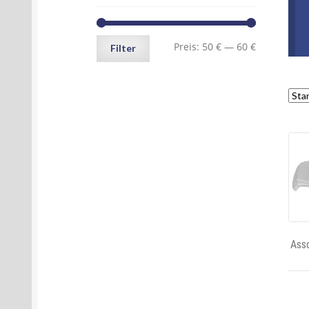
Min.
Max.
Preis:
50 €
—
60 €
Filter
Preis
Preis
Ass