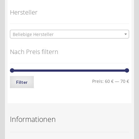
Hersteller
Beliebige Hersteller
Nach Preis filtern
Min.
Max.
Preis:
60 €
—
70 €
Filter
Preis
Preis
Informationen