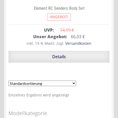
Element RC Sendero Body Set
ANGEBOT!
UVP:
74,99 
€
Ursprünglicher
Aktueller
Unser Angebot:
66,03
€
Preis
Preis
inkl. 19 % MwSt.
zzgl.
Versandkosten
war:
ist:
74,99 €
66,03 €.
Details
Einzelnes Ergebnis wird angezeigt
Modellkategorie