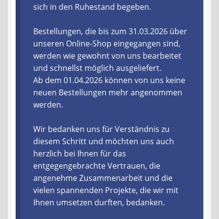
sich in den Ruhestand begeben.
Liefer- und Versandkosten
Bestellungen, die bis zum 31.03.2026 über
unseren Online-Shop eingegangen sind,
Zahlungsarten
werden wie gewohnt von uns bearbeitet
und schnellst möglich ausgeliefert.
Lieferzeit & Verfügbarkeit
Ab dem 01.04.2026 können von uns keine
neuen Bestellungen mehr angenommen
Gutschein
werden.
Batterien- und Akku Verordnung
Wir bedanken uns für Verständnis zu
diesem Schritt und möchten uns auch
Elektro- und Elektronikgeräte Verordnung
herzlich bei Ihnen für das
entgegengebrachte Vertrauen, die
Öle- und Schmierstoff Verordnung
angenehme Zusammenarbeit und die
vielen spannenden Projekte, die wir mit
Vereine & Foren
Ihnen umsetzen durften, bedanken.