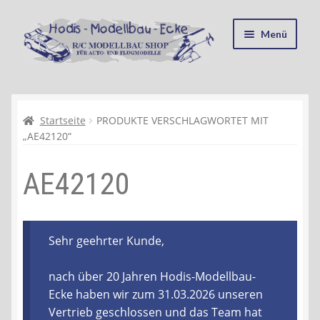
Zur
Zum
Menü
Navigation
Inhalt
springen
springen
Startseite
Kasse
Startseite
PRODUKTE VERSCHLAGWORTET MIT
„AE42120“
Mein Konto
AE42120
Recycling, Entsorgung und Umwelt
Shop
Sehr geehrter Kunde,
Warenkorb
nach über 20 Jahren Hodis-Modellbau-
Ecke haben wir zum 31.03.2026 unseren
Ablauf einer Bestellung
Vertrieb geschlossen und das Team hat