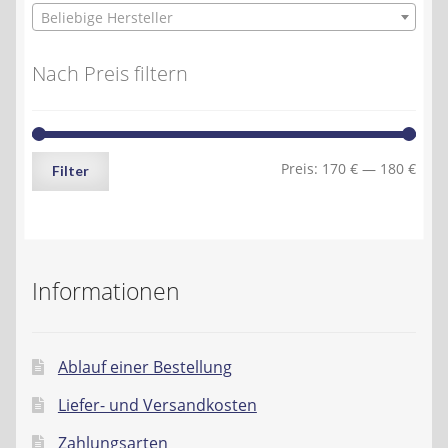
Beliebige Hersteller
Nach Preis filtern
Min.
Max.
Preis:
170 €
—
180 €
Filter
Preis
Preis
Informationen
Ablauf einer Bestellung
Liefer- und Versandkosten
Zahlungsarten