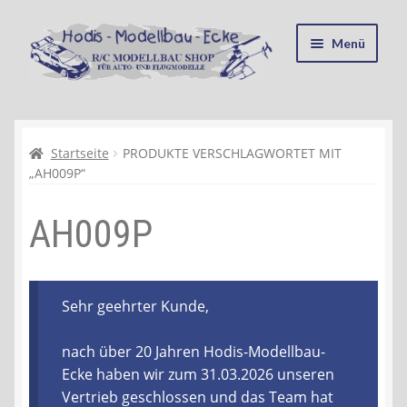
Zur
Zum
Menü
Navigation
Inhalt
springen
springen
Startseite
Kasse
Startseite
PRODUKTE VERSCHLAGWORTET MIT
„AH009P“
Mein Konto
AH009P
Recycling, Entsorgung und Umwelt
Shop
Sehr geehrter Kunde,
Warenkorb
nach über 20 Jahren Hodis-Modellbau-
Ecke haben wir zum 31.03.2026 unseren
Ablauf einer Bestellung
Vertrieb geschlossen und das Team hat