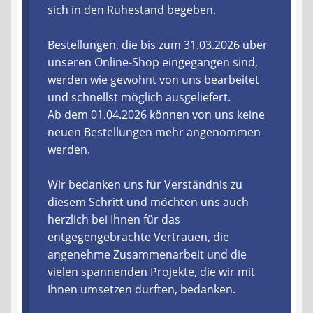
sich in den Ruhestand begeben.
Liefer- und Versandkosten
Bestellungen, die bis zum 31.03.2026 über
unseren Online-Shop eingegangen sind,
Zahlungsarten
werden wie gewohnt von uns bearbeitet
und schnellst möglich ausgeliefert.
Lieferzeit & Verfügbarkeit
Ab dem 01.04.2026 können von uns keine
neuen Bestellungen mehr angenommen
Gutschein
werden.
Batterien- und Akku Verordnung
Wir bedanken uns für Verständnis zu
diesem Schritt und möchten uns auch
Elektro- und Elektronikgeräte Verordnung
herzlich bei Ihnen für das
entgegengebrachte Vertrauen, die
Öle- und Schmierstoff Verordnung
angenehme Zusammenarbeit und die
vielen spannenden Projekte, die wir mit
Vereine & Foren
Ihnen umsetzen durften, bedanken.