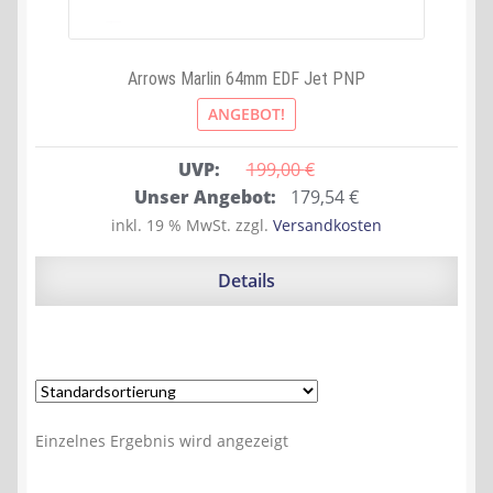
Arrows Marlin 64mm EDF Jet PNP
ANGEBOT!
UVP:
199,00 
€
Ursprünglicher
Aktueller
Unser Angebot:
179,54
€
Preis
Preis
inkl. 19 % MwSt.
zzgl.
Versandkosten
war:
ist:
199,00 €
179,54 €.
Details
Einzelnes Ergebnis wird angezeigt