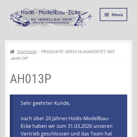
Zur
Zum
Menü
Navigation
Inhalt
springen
springen
Startseite
Kasse
Startseite
PRODUKTE VERSCHLAGWORTET MIT
„AH013P“
Mein Konto
AH013P
Recycling, Entsorgung und Umwelt
Shop
Sehr geehrter Kunde,
Warenkorb
nach über 20 Jahren Hodis-Modellbau-
Ecke haben wir zum 31.03.2026 unseren
Ablauf einer Bestellung
Vertrieb geschlossen und das Team hat