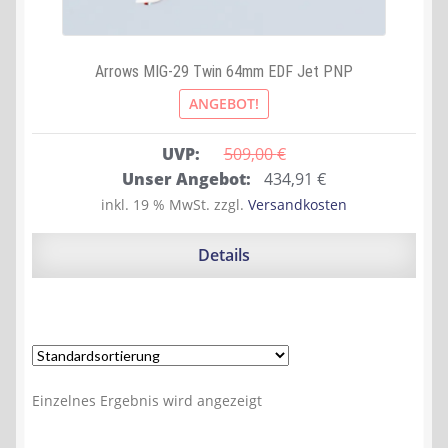
Arrows MIG-29 Twin 64mm EDF Jet PNP
ANGEBOT!
UVP:
509,00 
€
Ursprünglicher
Aktueller
Unser Angebot:
434,91
€
Preis
Preis
inkl. 19 % MwSt.
zzgl.
Versandkosten
war:
ist:
509,00 €
434,91 €.
Details
Einzelnes Ergebnis wird angezeigt