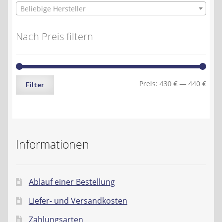
Beliebige Hersteller
Nach Preis filtern
Min.
Max.
Preis:
430 €
—
440 €
Filter
Preis
Preis
Informationen
Ablauf einer Bestellung
Liefer- und Versandkosten
Zahlungsarten