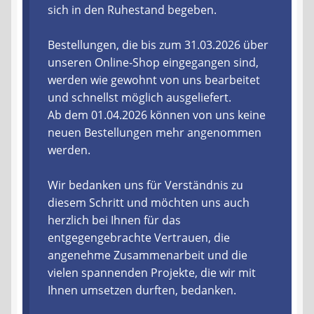
sich in den Ruhestand begeben.
Liefer- und Versandkosten
Bestellungen, die bis zum 31.03.2026 über
unseren Online-Shop eingegangen sind,
Zahlungsarten
werden wie gewohnt von uns bearbeitet
und schnellst möglich ausgeliefert.
Lieferzeit & Verfügbarkeit
Ab dem 01.04.2026 können von uns keine
neuen Bestellungen mehr angenommen
Gutschein
werden.
Batterien- und Akku Verordnung
Wir bedanken uns für Verständnis zu
diesem Schritt und möchten uns auch
Elektro- und Elektronikgeräte Verordnung
herzlich bei Ihnen für das
entgegengebrachte Vertrauen, die
Öle- und Schmierstoff Verordnung
angenehme Zusammenarbeit und die
vielen spannenden Projekte, die wir mit
Vereine & Foren
Ihnen umsetzen durften, bedanken.