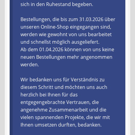
sich in den Ruhestand begeben.
Liefer- und Versandkosten
Bestellungen, die bis zum 31.03.2026 über
unseren Online-Shop eingegangen sind,
Zahlungsarten
werden wie gewohnt von uns bearbeitet
und schnellst möglich ausgeliefert.
Lieferzeit & Verfügbarkeit
Ab dem 01.04.2026 können von uns keine
neuen Bestellungen mehr angenommen
Gutschein
werden.
Batterien- und Akku Verordnung
Wir bedanken uns für Verständnis zu
diesem Schritt und möchten uns auch
Elektro- und Elektronikgeräte Verordnung
herzlich bei Ihnen für das
entgegengebrachte Vertrauen, die
Öle- und Schmierstoff Verordnung
angenehme Zusammenarbeit und die
vielen spannenden Projekte, die wir mit
Vereine & Foren
Ihnen umsetzen durften, bedanken.