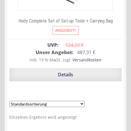
Hudy Complete Set of Set-up Tools + Carrying Bag
ANGEBOT!
UVP:
524,20 
€
Ursprünglicher
Aktueller
Unser Angebot:
487,31
€
Preis
Preis
inkl. 19 % MwSt.
zzgl.
Versandkosten
war:
ist:
524,20 €
487,31 €.
Details
Einzelnes Ergebnis wird angezeigt