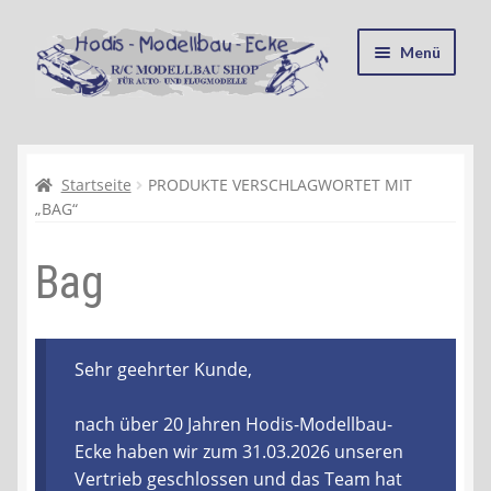
Zur
Zum
Menü
Navigation
Inhalt
springen
springen
Startseite
Kasse
Startseite
PRODUKTE VERSCHLAGWORTET MIT
„BAG“
Mein Konto
Bag
Recycling, Entsorgung und Umwelt
Shop
Sehr geehrter Kunde,
Warenkorb
nach über 20 Jahren Hodis-Modellbau-
Ecke haben wir zum 31.03.2026 unseren
Ablauf einer Bestellung
Vertrieb geschlossen und das Team hat