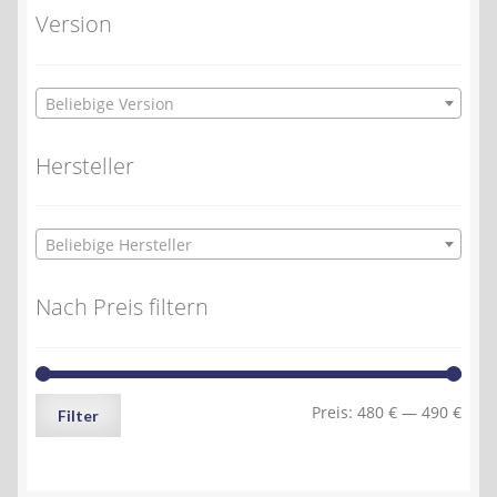
Version
Beliebige Version
Hersteller
Beliebige Hersteller
Nach Preis filtern
Min.
Max.
Preis:
480 €
—
490 €
Filter
Preis
Preis