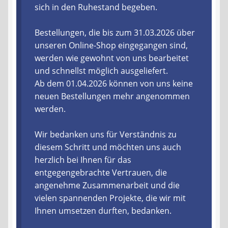
sich in den Ruhestand begeben.
Liefer- und Versandkosten
Bestellungen, die bis zum 31.03.2026 über
unseren Online-Shop eingegangen sind,
Zahlungsarten
werden wie gewohnt von uns bearbeitet
und schnellst möglich ausgeliefert.
Lieferzeit & Verfügbarkeit
Ab dem 01.04.2026 können von uns keine
neuen Bestellungen mehr angenommen
Gutschein
werden.
Batterien- und Akku Verordnung
Wir bedanken uns für Verständnis zu
diesem Schritt und möchten uns auch
Elektro- und Elektronikgeräte Verordnung
herzlich bei Ihnen für das
entgegengebrachte Vertrauen, die
Öle- und Schmierstoff Verordnung
angenehme Zusammenarbeit und die
vielen spannenden Projekte, die wir mit
Vereine & Foren
Ihnen umsetzen durften, bedanken.