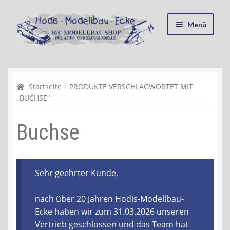
Zur
Zum
Menü
Navigation
Inhalt
springen
springen
Startseite
Kasse
Startseite
PRODUKTE VERSCHLAGWORTET MIT
„BUCHSE“
Mein Konto
Buchse
Recycling, Entsorgung und Umwelt
Shop
Sehr geehrter Kunde,
Warenkorb
nach über 20 Jahren Hodis-Modellbau-
Ecke haben wir zum 31.03.2026 unseren
Ablauf einer Bestellung
Vertrieb geschlossen und das Team hat