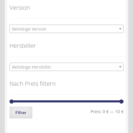
Version
Beliebige Version
Hersteller
Beliebige Hersteller
Nach Preis filtern
Min.
Max.
Preis:
0 €
—
10 €
Filter
Preis
Preis