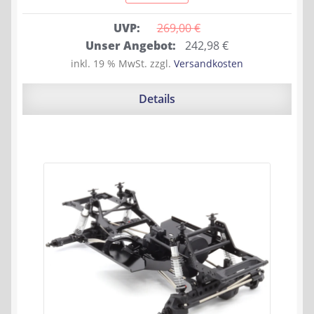
UVP:
269,00 
€
Ursprünglicher
Aktueller
Unser Angebot:
242,98
€
Preis
Preis
inkl. 19 % MwSt.
zzgl.
Versandkosten
war:
ist:
269,00 €
242,98 €.
Details