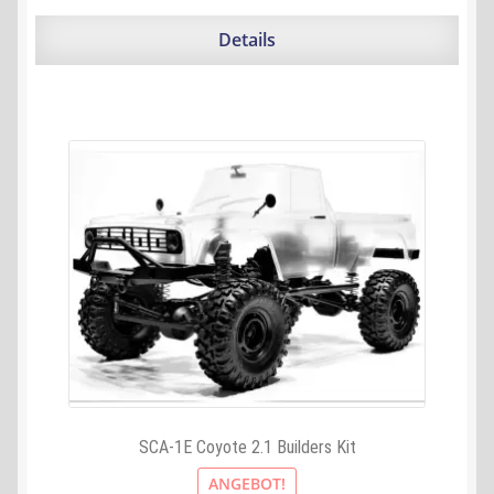
war:
ist:
299,90 €
286,88 €.
Details
SCA-1E Coyote 2.1 Builders Kit
ANGEBOT!