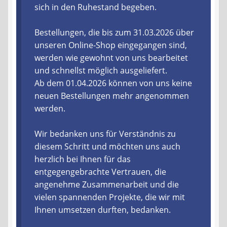
sich in den Ruhestand begeben.
Liefer- und Versandkosten
Bestellungen, die bis zum 31.03.2026 über
unseren Online-Shop eingegangen sind,
Zahlungsarten
werden wie gewohnt von uns bearbeitet
und schnellst möglich ausgeliefert.
Lieferzeit & Verfügbarkeit
Ab dem 01.04.2026 können von uns keine
neuen Bestellungen mehr angenommen
Gutschein
werden.
Batterien- und Akku Verordnung
Wir bedanken uns für Verständnis zu
diesem Schritt und möchten uns auch
Elektro- und Elektronikgeräte Verordnung
herzlich bei Ihnen für das
entgegengebrachte Vertrauen, die
Öle- und Schmierstoff Verordnung
angenehme Zusammenarbeit und die
vielen spannenden Projekte, die wir mit
Vereine & Foren
Ihnen umsetzen durften, bedanken.