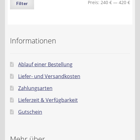
Min.
Max.
Preis:
240 €
—
420 €
Filter
Preis
Preis
Informationen
Ablauf einer Bestellung
Liefer- und Versandkosten
Zahlungsarten
Lieferzeit & Verfügbarkeit
Gutschein
Mehr über…