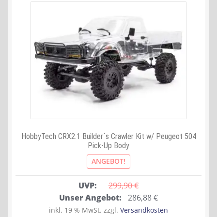
HobbyTech CRX2.1 Builder´s Crawler Kit w/ Peugeot 504
Pick-Up Body
ANGEBOT!
UVP:
299,90 
€
Ursprünglicher
Aktueller
Unser Angebot:
286,88
€
Preis
Preis
inkl. 19 % MwSt.
zzgl.
Versandkosten