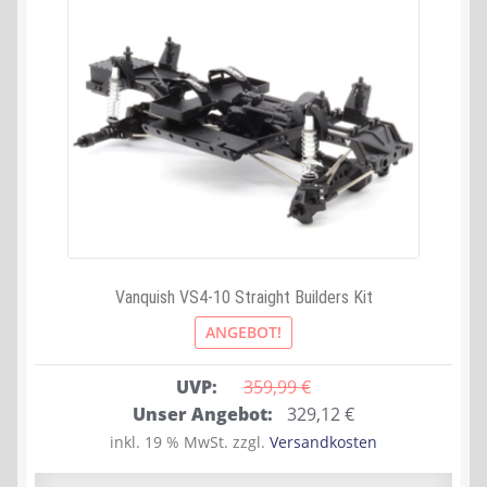
Vanquish VS4-10 Straight Builders Kit
ANGEBOT!
UVP:
359,99 
€
Ursprünglicher
Aktueller
Unser Angebot:
329,12
€
Preis
Preis
inkl. 19 % MwSt.
zzgl.
Versandkosten
war:
ist: