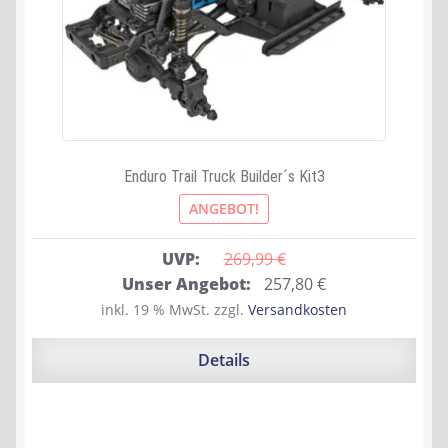
Enduro Trail Truck Builder´s Kit3
ANGEBOT!
UVP:
269,99 
€
Ursprünglicher
Aktueller
Unser Angebot:
257,80
€
Preis
Preis
inkl. 19 % MwSt.
zzgl.
Versandkosten
war:
ist:
269,99 €
257,80 €.
Details