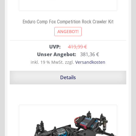
Enduro Comp Fox Competition Rock Crawler Kit
ANGEBOT!
UVP:
419,99 
€
Ursprünglicher
Aktueller
Unser Angebot:
381,36
€
Preis
Preis
inkl. 19 % MwSt.
zzgl.
Versandkosten
war:
ist:
419,99 €
381,36 €.
Details