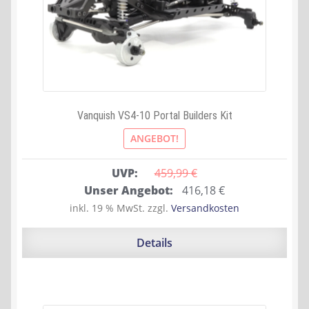
Vanquish VS4-10 Portal Builders Kit
ANGEBOT!
UVP:
459,99 
€
Ursprünglicher
Aktueller
Unser Angebot:
416,18
€
Preis
Preis
inkl. 19 % MwSt.
zzgl.
Versandkosten
war:
ist:
459,99 €
416,18 €.
Details