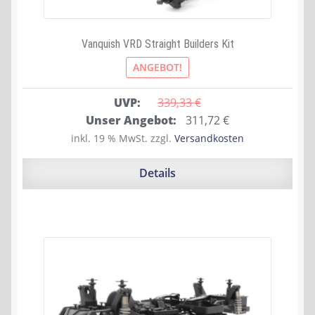
Vanquish VRD Straight Builders Kit
ANGEBOT!
UVP:
339,33 
€
Ursprünglicher
Aktueller
Unser Angebot:
311,72
€
Preis
Preis
inkl. 19 % MwSt.
zzgl.
Versandkosten
war:
ist:
339,33 €
311,72 €.
Details