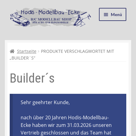
Zur
Zum
Menü
Navigation
Inhalt
springen
springen
Startseite
Kasse
Startseite
PRODUKTE VERSCHLAGWORTET MIT
„BUILDER´S“
Mein Konto
Builder´s
Recycling, Entsorgung und Umwelt
Shop
Sehr geehrter Kunde,
Warenkorb
nach über 20 Jahren Hodis-Modellbau-
Ecke haben wir zum 31.03.2026 unseren
Ablauf einer Bestellung
Vertrieb geschlossen und das Team hat