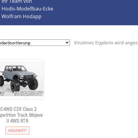
Ihr Team von
Hodis-Modellbau-Ecke
Wolfram Hodapp
Einzelnes Ergebnis wird angez
RC4WD C2X Class 2
petition Truck Mojave
II 4WD RTR
ANGEBOT!