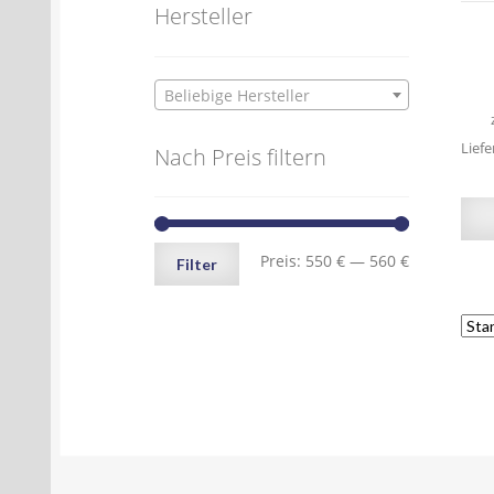
Hersteller
Beliebige Hersteller
Liefe
Nach Preis filtern
Min.
Max.
Preis:
550 €
—
560 €
Filter
Preis
Preis