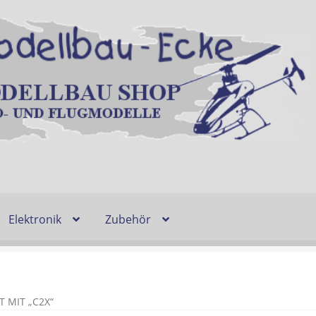
Elektronik
Zubehör
Entsorgung und Umwelt
Shop
Warenkorb
Ablauf einer Bestel
n
Lieferzeit & Verfügbarkeit
Gutschein
 MIT „C2X“