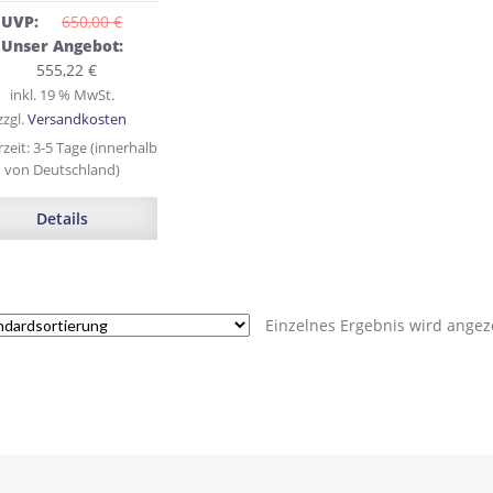
UVP:
650,00 
€
Ursprünglicher
Unser Angebot:
Preis
Aktueller
555,22
€
war:
Preis
inkl. 19 % MwSt.
650,00 €
ist:
zzgl.
Versandkosten
555,22 €.
rzeit:
3-5 Tage (innerhalb
von Deutschland)
Details
Einzelnes Ergebnis wird angez