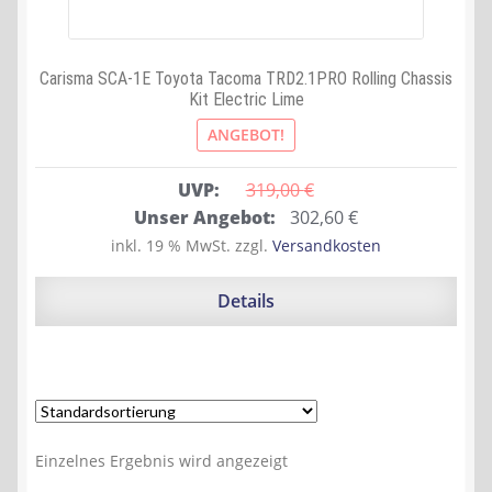
Carisma SCA-1E Toyota Tacoma TRD2.1PRO Rolling Chassis
Kit Electric Lime
ANGEBOT!
UVP:
319,00 
€
Ursprünglicher
Aktueller
Unser Angebot:
302,60
€
Preis
Preis
inkl. 19 % MwSt.
zzgl.
Versandkosten
war:
ist:
319,00 €
302,60 €.
Details
Einzelnes Ergebnis wird angezeigt