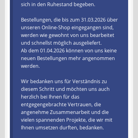
sich in den Ruhestand begeben.
Liefer- und Versandkosten
Bestellungen, die bis zum 31.03.2026 über
unseren Online-Shop eingegangen sind,
Zahlungsarten
werden wie gewohnt von uns bearbeitet
und schnellst möglich ausgeliefert.
Lieferzeit & Verfügbarkeit
Ab dem 01.04.2026 können von uns keine
neuen Bestellungen mehr angenommen
Gutschein
werden.
Batterien- und Akku Verordnung
Wir bedanken uns für Verständnis zu
diesem Schritt und möchten uns auch
Elektro- und Elektronikgeräte Verordnung
herzlich bei Ihnen für das
entgegengebrachte Vertrauen, die
Öle- und Schmierstoff Verordnung
angenehme Zusammenarbeit und die
vielen spannenden Projekte, die wir mit
Vereine & Foren
Ihnen umsetzen durften, bedanken.