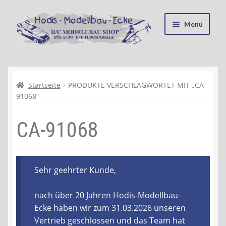
Zur
Zum
Menü
Navigation
Inhalt
springen
springen
Startseite
Kasse
Startseite
PRODUKTE VERSCHLAGWORTET MIT „CA-
91068“
Mein Konto
CA-91068
Recycling, Entsorgung und Umwelt
Shop
Sehr geehrter Kunde,
Warenkorb
nach über 20 Jahren Hodis-Modellbau-
Ecke haben wir zum 31.03.2026 unseren
Ablauf einer Bestellung
Vertrieb geschlossen und das Team hat