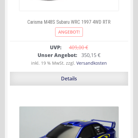
Carisma M48S Subaru WRC 1997 4WD RTR
ANGEBOT!
UVP:
409,00 
€
Ursprünglicher
Aktueller
Unser Angebot:
350,15
€
Preis
Preis
inkl. 19 % MwSt.
zzgl.
Versandkosten
war:
ist:
409,00 €
350,15 €.
Details