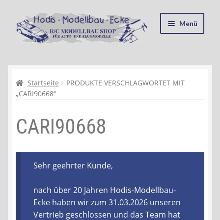
Zur
Zum
Menü
Navigation
Inhalt
springen
springen
Startseite
Kasse
Startseite
PRODUKTE VERSCHLAGWORTET MIT
„CARI90668“
Mein Konto
CARI90668
Recycling, Entsorgung und Umwelt
Shop
Sehr geehrter Kunde,
Warenkorb
nach über 20 Jahren Hodis-Modellbau-
Ecke haben wir zum 31.03.2026 unseren
Ablauf einer Bestellung
Vertrieb geschlossen und das Team hat