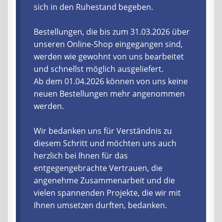
sich in den Ruhestand begeben.
Liefer- und Versandkosten
Bestellungen, die bis zum 31.03.2026 über
unseren Online-Shop eingegangen sind,
Zahlungsarten
werden wie gewohnt von uns bearbeitet
und schnellst möglich ausgeliefert.
Lieferzeit & Verfügbarkeit
Ab dem 01.04.2026 können von uns keine
neuen Bestellungen mehr angenommen
Gutschein
werden.
Batterien- und Akku Verordnung
Wir bedanken uns für Verständnis zu
diesem Schritt und möchten uns auch
Elektro- und Elektronikgeräte Verordnung
herzlich bei Ihnen für das
entgegengebrachte Vertrauen, die
Öle- und Schmierstoff Verordnung
angenehme Zusammenarbeit und die
vielen spannenden Projekte, die wir mit
Vereine & Foren
Ihnen umsetzen durften, bedanken.