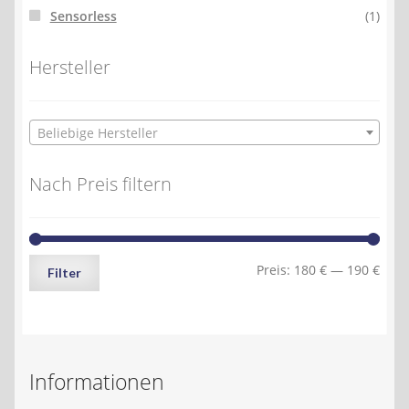
Sensorless
(1)
Hersteller
Beliebige Hersteller
Nach Preis filtern
Min.
Max.
Preis:
180 €
—
190 €
Filter
Preis
Preis
Informationen