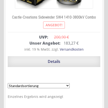
Castle-Creations Sidewinder SW4 1410-3800kV Combo
ANGEBOT!
UVP:
200,90 
€
Ursprünglicher
Aktueller
Unser Angebot:
183,27
€
Preis
Preis
inkl. 19 % MwSt.
zzgl.
Versandkosten
war:
ist:
200,90 €
183,27 €.
Details
Einzelnes Ergebnis wird angezeigt