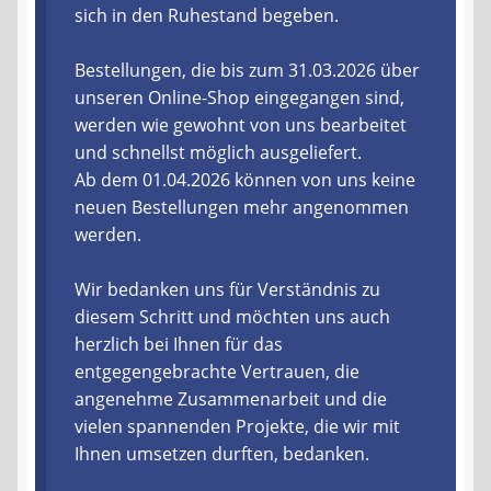
sich in den Ruhestand begeben.
Liefer- und Versandkosten
Bestellungen, die bis zum 31.03.2026 über
unseren Online-Shop eingegangen sind,
Zahlungsarten
werden wie gewohnt von uns bearbeitet
und schnellst möglich ausgeliefert.
Lieferzeit & Verfügbarkeit
Ab dem 01.04.2026 können von uns keine
neuen Bestellungen mehr angenommen
Gutschein
werden.
Batterien- und Akku Verordnung
Wir bedanken uns für Verständnis zu
diesem Schritt und möchten uns auch
Elektro- und Elektronikgeräte Verordnung
herzlich bei Ihnen für das
entgegengebrachte Vertrauen, die
Öle- und Schmierstoff Verordnung
angenehme Zusammenarbeit und die
vielen spannenden Projekte, die wir mit
Vereine & Foren
Ihnen umsetzen durften, bedanken.