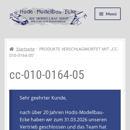
Zur
Zum
Menü
Navigation
Inhalt
springen
springen
Startseite
Kasse
Startseite
PRODUKTE VERSCHLAGWORTET MIT „CC-
010-0164-05“
Mein Konto
cc-010-0164-05
Recycling, Entsorgung und Umwelt
Shop
Sehr geehrter Kunde,
Warenkorb
nach über 20 Jahren Hodis-Modellbau-
Ecke haben wir zum 31.03.2026 unseren
Ablauf einer Bestellung
Vertrieb geschlossen und das Team hat