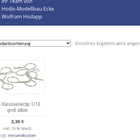
Ihr Team von
Hodis-Modellbau-Ecke
Wolfram Hodapp
Einzelnes Ergebnis wird angez
 Karosserieclip 1/10
groß silber
2,30
€
inkl. 19 % MwSt.
zzgl.
Versandkosten