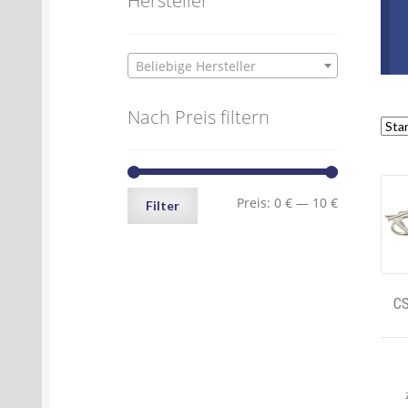
Hersteller
Beliebige Hersteller
Nach Preis filtern
Min.
Max.
Preis:
0 €
—
10 €
Filter
Preis
Preis
CS