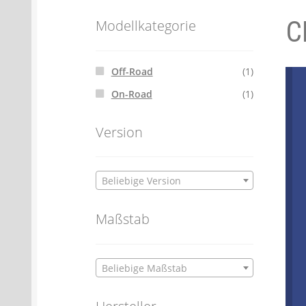
C
Batterien- und Akku Verordnung
Elektro
Modellkategorie
Öle- und Schmierstoff Verordnung
Verei
Off-Road
(1)
On-Road
(1)
Datenschutzerklärung
Impressum
Version
Beliebige Version
Maßstab
Beliebige Maßstab