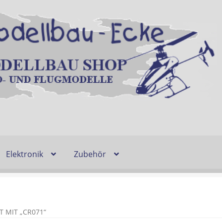
Elektronik
Zubehör
Entsorgung und Umwelt
Shop
Warenkorb
Ablauf einer Bestel
n
Lieferzeit & Verfügbarkeit
Gutschein
 MIT „CR071“