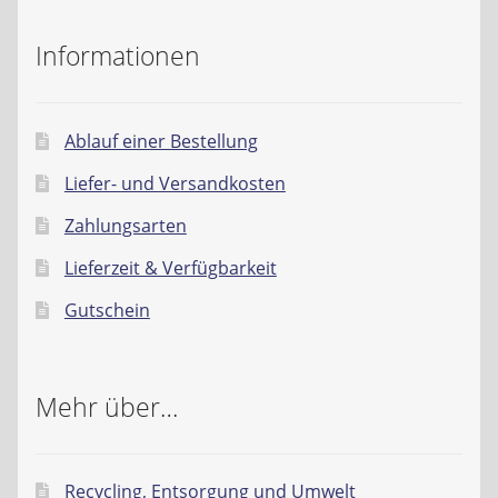
Liefer- und Versandkosten
Informationen
Zahlungsarten
Ablauf einer Bestellung
Lieferzeit & Verfügbarkeit
Liefer- und Versandkosten
Gutschein
Zahlungsarten
Lieferzeit & Verfügbarkeit
Batterien- und Akku Verordnung
Gutschein
Elektro- und Elektronikgeräte Verordnung
Öle- und Schmierstoff Verordnung
Mehr über…
Vereine & Foren
Recycling, Entsorgung und Umwelt