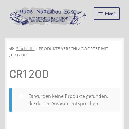
Zur
Zum
Menü
Navigation
Inhalt
springen
springen
Startseite
Kasse
Startseite
PRODUKTE VERSCHLAGWORTET MIT
„CR12OD“
Mein Konto
CR12OD
Recycling, Entsorgung und Umwelt
Shop
Es wurden keine Produkte gefunden,
die deiner Auswahl entsprechen.
Warenkorb
Ablauf einer Bestellung