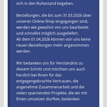
sich in den Ruhestand begeben.
Liefer- und Versandkosten
Bestellungen, die bis zum 31.03.2026 über
unseren Online-Shop eingegangen sind,
Zahlungsarten
werden wie gewohnt von uns bearbeitet
und schnellst möglich ausgeliefert.
Lieferzeit & Verfügbarkeit
Ab dem 01.04.2026 können von uns keine
neuen Bestellungen mehr angenommen
Gutschein
werden.
Batterien- und Akku Verordnung
Wir bedanken uns für Verständnis zu
diesem Schritt und möchten uns auch
Elektro- und Elektronikgeräte Verordnung
herzlich bei Ihnen für das
entgegengebrachte Vertrauen, die
Öle- und Schmierstoff Verordnung
angenehme Zusammenarbeit und die
vielen spannenden Projekte, die wir mit
Vereine & Foren
Ihnen umsetzen durften, bedanken.