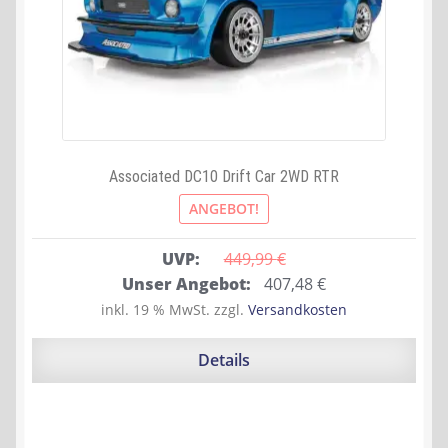
Associated DC10 Drift Car 2WD RTR
ANGEBOT!
UVP:
449,99 
€
Ursprünglicher
Aktueller
Unser Angebot:
407,48
€
Preis
Preis
inkl. 19 % MwSt.
zzgl.
Versandkosten
war:
ist:
449,99 €
407,48 €.
Details