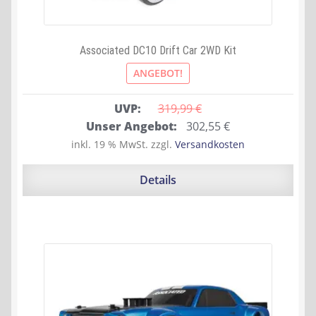
Associated DC10 Drift Car 2WD Kit
ANGEBOT!
UVP:
319,99 
€
Ursprünglicher
Aktueller
Unser Angebot:
302,55
€
Preis
Preis
inkl. 19 % MwSt.
zzgl.
Versandkosten
war:
ist:
319,99 €
302,55 €.
Details