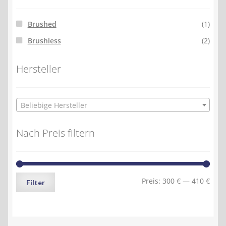
Brushed
(1)
Brushless
(2)
Hersteller
Beliebige Hersteller
Nach Preis filtern
Min.
Max.
Preis:
300 €
—
410 €
Filter
Preis
Preis