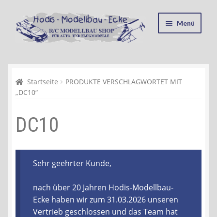
Zur
Zum
Menü
Navigation
Inhalt
springen
springen
Startseite
Kasse
Startseite
PRODUKTE VERSCHLAGWORTET MIT
„DC10“
Mein Konto
DC10
Recycling, Entsorgung und Umwelt
Shop
Sehr geehrter Kunde,
Warenkorb
nach über 20 Jahren Hodis-Modellbau-
Ecke haben wir zum 31.03.2026 unseren
Ablauf einer Bestellung
Vertrieb geschlossen und das Team hat