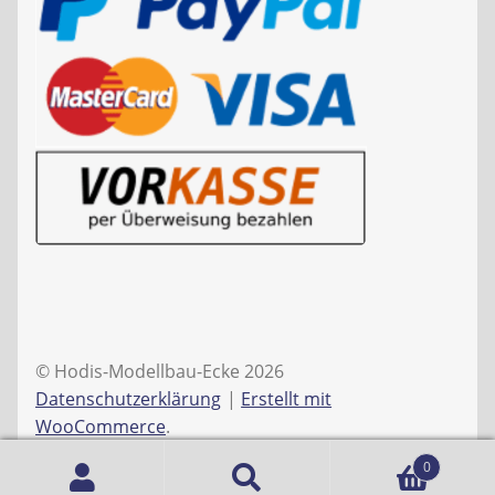
© Hodis-Modellbau-Ecke 2026
Datenschutzerklärung
Erstellt mit
WooCommerce
.
0
Suche
Suchen