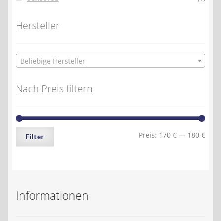
Hersteller
Beliebige Hersteller
Nach Preis filtern
Min.
Max.
Preis:
170 €
—
180 €
Filter
Preis
Preis
Informationen