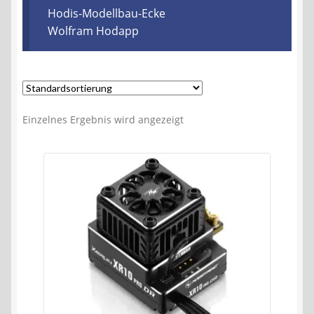
Kontakt
Hodis-Modellbau-Ecke
Wolfram Hodapp
AGB
Widerrufsbelehrung
Einzelnes Ergebnis wird angezeigt
Datenschutzerklärung
Impressum