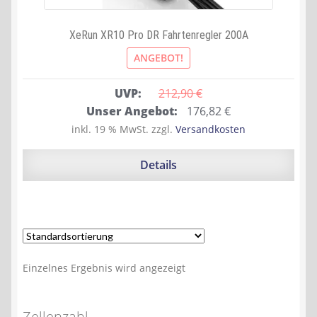
XeRun XR10 Pro DR Fahrtenregler 200A
ANGEBOT!
UVP:
212,90 
€
Ursprünglicher
Aktueller
Unser Angebot:
176,82
€
Preis
Preis
inkl. 19 % MwSt.
zzgl.
Versandkosten
war:
ist:
212,90 €
176,82 €.
Details
Einzelnes Ergebnis wird angezeigt
Zellenzahl