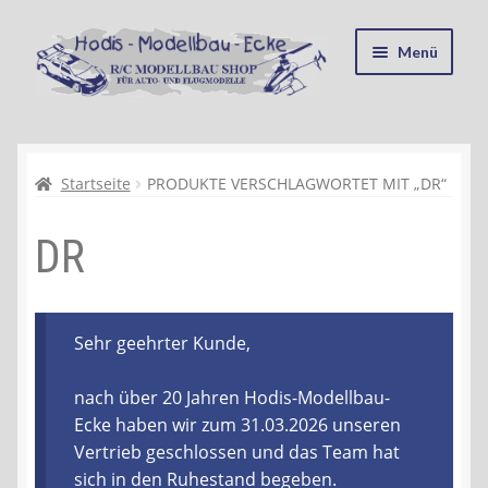
Zur
Zum
Menü
Navigation
Inhalt
springen
springen
Startseite
Kasse
Startseite
PRODUKTE VERSCHLAGWORTET MIT „DR“
DR
Mein Konto
Recycling, Entsorgung und Umwelt
Sehr geehrter Kunde,
Shop
nach über 20 Jahren Hodis-Modellbau-
Warenkorb
Ecke haben wir zum 31.03.2026 unseren
Vertrieb geschlossen und das Team hat
Ablauf einer Bestellung
sich in den Ruhestand begeben.