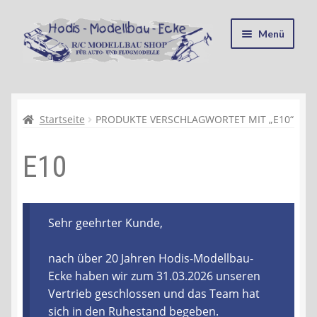
Zur
Zum
Menü
Navigation
Inhalt
springen
springen
Startseite
Kasse
Startseite
PRODUKTE VERSCHLAGWORTET MIT „E10“
E10
Mein Konto
Recycling, Entsorgung und Umwelt
Sehr geehrter Kunde,
Shop
nach über 20 Jahren Hodis-Modellbau-
Warenkorb
Ecke haben wir zum 31.03.2026 unseren
Vertrieb geschlossen und das Team hat
Ablauf einer Bestellung
sich in den Ruhestand begeben.