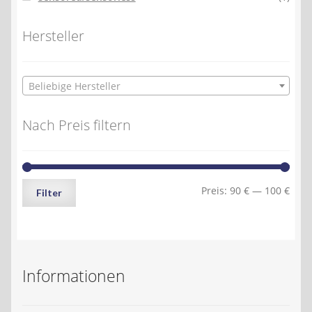
Hersteller
Beliebige Hersteller
Nach Preis filtern
Min.
Max.
Preis:
90 €
—
100 €
Filter
Preis
Preis
Informationen