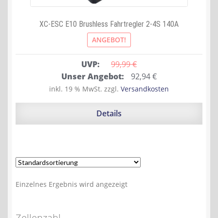
XC-ESC E10 Brushless Fahrtregler 2-4S 140A
ANGEBOT!
UVP:
99,99 
€
Ursprünglicher
Aktueller
Unser Angebot:
92,94
€
Preis
Preis
inkl. 19 % MwSt.
zzgl.
Versandkosten
war:
ist:
99,99 €
92,94 €.
Details
Einzelnes Ergebnis wird angezeigt
Zellenzahl