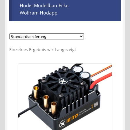
Kontakt
Hodis-Modellbau-Ecke
Wolfram Hodapp
AGB
Widerrufsbelehrung
Einzelnes Ergebnis wird angezeigt
Datenschutzerklärung
Impressum