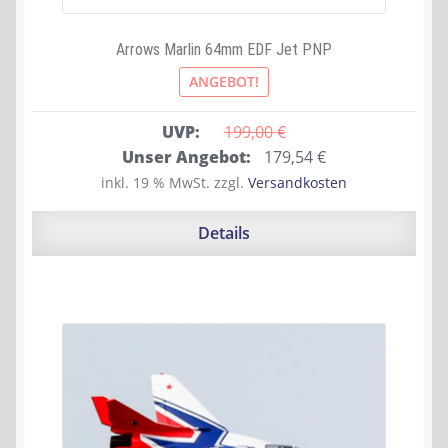
Arrows Marlin 64mm EDF Jet PNP
ANGEBOT!
UVP:
199,00 
€
Ursprünglicher
Aktueller
Unser Angebot:
179,54
€
Preis
Preis
inkl. 19 % MwSt.
zzgl.
Versandkosten
war:
ist:
199,00 €
179,54 €.
Details