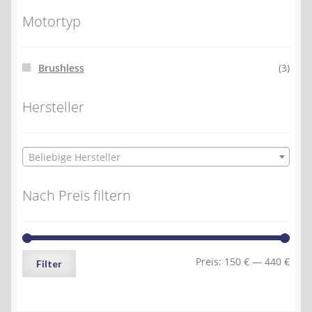
Motortyp
Brushless
(3)
Hersteller
Beliebige Hersteller
Nach Preis filtern
Min.
Max.
Preis:
150 €
—
440 €
Filter
Preis
Preis