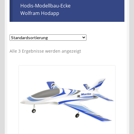
Kontakt
Hodis-Modellbau-Ecke
Wolfram Hodapp
AGB
Widerrufsbelehrung
Alle 3 Ergebnisse werden angezeigt
Datenschutzerklärung
Impressum