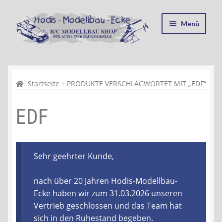
Zur
Zum
Menü
Navigation
Inhalt
springen
springen
Startseite
Kasse
Startseite
PRODUKTE VERSCHLAGWORTET MIT „EDF“
EDF
Mein Konto
Recycling, Entsorgung und Umwelt
Sehr geehrter Kunde,
Shop
nach über 20 Jahren Hodis-Modellbau-
Warenkorb
Ecke haben wir zum 31.03.2026 unseren
Vertrieb geschlossen und das Team hat
Ablauf einer Bestellung
sich in den Ruhestand begeben.