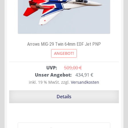
Arrows MIG-29 Twin 64mm EDF Jet PNP
ANGEBOT!
UVP:
509,00 
€
Ursprünglicher
Aktueller
Unser Angebot:
434,91
€
Preis
Preis
inkl. 19 % MwSt.
zzgl.
Versandkosten
war:
ist:
509,00 €
434,91 €.
Details