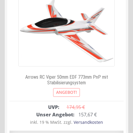
Arrows RC Viper 50mm EDF 773mm PnP mit
Stabilisierungsystem
ANGEBOT!
UVP:
174,95 
€
Ursprünglicher
Aktueller
Unser Angebot:
157,67
€
Preis
Preis
inkl. 19 % MwSt.
zzgl.
Versandkosten
war:
ist: