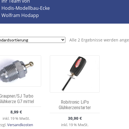
Ihr Team von
Hodis-Modellbau-Ecke
Wolfram Hodapp
Alle 2 Ergebnisse werden ange
Graupner/SJ Turbo
Glühkerze G7 mittel
Robitronic LiPo
Glühkerzenstarter
8,99
€
30,90
€
inkl. 19 % MwSt.
inkl. 19 % MwSt.
zzgl.
Versandkosten