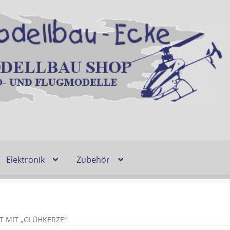
Elektronik
Zubehör
Entsorgung und Umwelt
Shop
Warenkorb
Ablauf einer Bestel
n
Lieferzeit & Verfügbarkeit
Gutschein
 MIT „GLÜHKERZE“