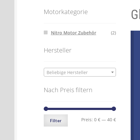
G
Batterien- und Akku Verordnung
Elektro
Motorkategorie
Öle- und Schmierstoff Verordnung
Verei
Nitro Motor Zubehör
(2)
Datenschutzerklärung
Impressum
Hersteller
Beliebige Hersteller
Nach Preis filtern
Min.
Max.
Preis:
0 €
—
40 €
Filter
Preis
Preis