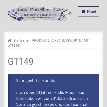
Zur
Zum
Menü
Navigation
Inhalt
springen
springen
Startseite
Kasse
Startseite
PRODUKTE VERSCHLAGWORTET MIT
„GT149“
Mein Konto
GT149
Recycling, Entsorgung und Umwelt
Shop
Sehr geehrter Kunde,
Warenkorb
nach über 20 Jahren Hodis-Modellbau-
Ecke haben wir zum 31.03.2026 unseren
Ablauf einer Bestellung
Vertrieb geschlossen und das Team hat