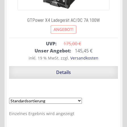
GTPower X4 Ladegerät AC/DC 7A 100W
ANGEBOT!
UVP:
175,00 
€
Ursprünglicher
Aktueller
Unser Angebot:
145,45
€
Preis
Preis
inkl. 19 % MwSt.
zzgl.
Versandkosten
war:
ist:
175,00 €
145,45 €.
Details
Einzelnes Ergebnis wird angezeigt