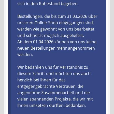
sich in den Ruhestand begeben.
Liefer- und Versandkosten
Bestellungen, die bis zum 31.03.2026 über
unseren Online-Shop eingegangen sind,
Zahlungsarten
werden wie gewohnt von uns bearbeitet
und schnellst möglich ausgeliefert.
Lieferzeit & Verfügbarkeit
Ab dem 01.04.2026 können von uns keine
neuen Bestellungen mehr angenommen
Gutschein
werden.
Batterien- und Akku Verordnung
Wir bedanken uns für Verständnis zu
diesem Schritt und möchten uns auch
Elektro- und Elektronikgeräte Verordnung
herzlich bei Ihnen für das
entgegengebrachte Vertrauen, die
Öle- und Schmierstoff Verordnung
angenehme Zusammenarbeit und die
vielen spannenden Projekte, die wir mit
Vereine & Foren
Ihnen umsetzen durften, bedanken.