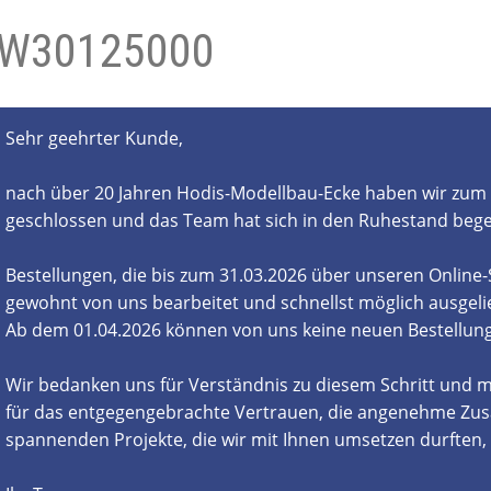
W30125000
- und Elektronikgeräte Verordnung
ne & Foren
Kontakt
AGB
Widerrufsbelehrung
Sehr geehrter Kunde,
nach über 20 Jahren Hodis-Modellbau-Ecke haben wir zum 
geschlossen und das Team hat sich in den Ruhestand beg
Bestellungen, die bis zum 31.03.2026 über unseren Online
gewohnt von uns bearbeitet und schnellst möglich ausgelie
Ab dem 01.04.2026 können von uns keine neuen Bestell
Wir bedanken uns für Verständnis zu diesem Schritt und m
für das entgegengebrachte Vertrauen, die angenehme Zus
spannenden Projekte, die wir mit Ihnen umsetzen durften