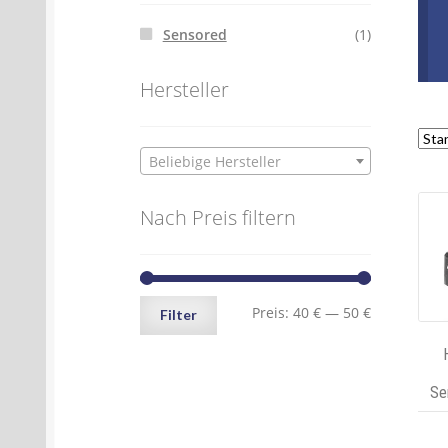
Sensored
(1)
Hersteller
Beliebige Hersteller
Nach Preis filtern
Min.
Max.
Preis:
40 €
—
50 €
Filter
Preis
Preis
Se