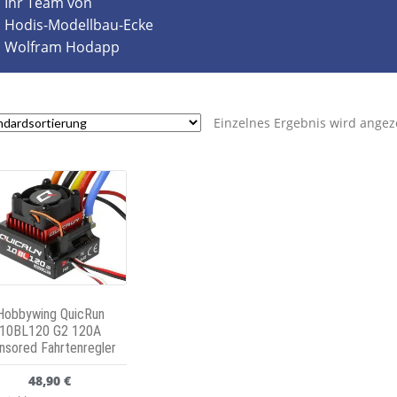
Ihr Team von
Hodis-Modellbau-Ecke
Wolfram Hodapp
Einzelnes Ergebnis wird angez
Hobbywing QuicRun
10BL120 G2 120A
nsored Fahrtenregler
48,90
€