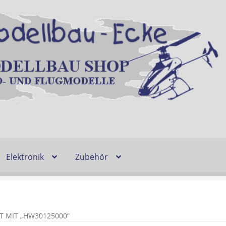
Elektronik
Zubehör
Entsorgung und Umwelt
Shop
Warenkorb
Ablauf einer Bestel
n
Lieferzeit & Verfügbarkeit
Gutschein
 MIT „HW30125000“