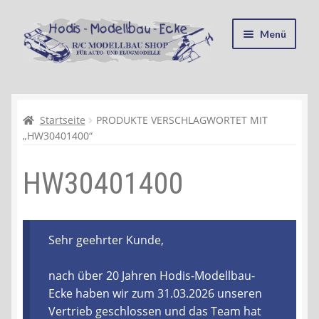
Zur
Zum
Menü
Navigation
Inhalt
springen
springen
Startseite
Kasse
Startseite
PRODUKTE VERSCHLAGWORTET MIT
„HW30401400“
Mein Konto
HW30401400
Recycling, Entsorgung und Umwelt
Shop
Sehr geehrter Kunde,
Warenkorb
nach über 20 Jahren Hodis-Modellbau-
Ecke haben wir zum 31.03.2026 unseren
Ablauf einer Bestellung
Vertrieb geschlossen und das Team hat