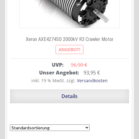
Xerun AXE4274SD 2000kV R3 Crawler Motor
ANGEBOT!
UVP:
96,90 
€
Ursprünglicher
Aktueller
Unser Angebot:
93,95
€
Preis
Preis
inkl. 19 % MwSt.
zzgl.
Versandkosten
war:
ist:
96,90 €
93,95 €.
Details