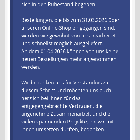
sich in den Ruhestand begeben.
Liefer- und Versandkosten
Bestellungen, die bis zum 31.03.2026 über
unseren Online-Shop eingegangen sind,
Zahlungsarten
werden wie gewohnt von uns bearbeitet
und schnellst möglich ausgeliefert.
Lieferzeit & Verfügbarkeit
Ab dem 01.04.2026 können von uns keine
neuen Bestellungen mehr angenommen
Gutschein
werden.
Batterien- und Akku Verordnung
Wir bedanken uns für Verständnis zu
diesem Schritt und möchten uns auch
Elektro- und Elektronikgeräte Verordnung
herzlich bei Ihnen für das
entgegengebrachte Vertrauen, die
Öle- und Schmierstoff Verordnung
angenehme Zusammenarbeit und die
vielen spannenden Projekte, die wir mit
Vereine & Foren
Ihnen umsetzen durften, bedanken.