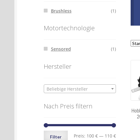
Brushless
(1)
Motortechnologie
Sensored
(1)
Hersteller
Beliebige Hersteller
Nach Preis filtern
Hob
2
Min.
Max.
Preis:
100 €
—
110 €
Filter