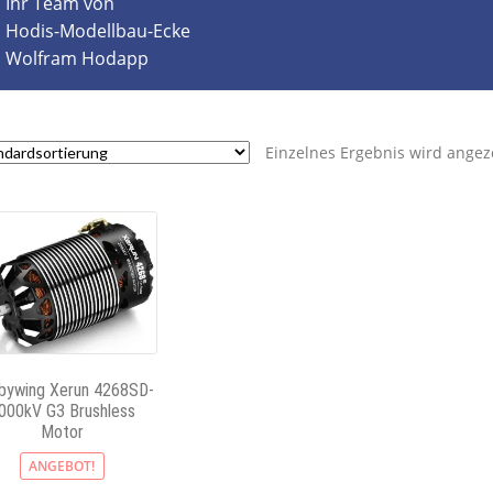
Ihr Team von
Hodis-Modellbau-Ecke
Wolfram Hodapp
Einzelnes Ergebnis wird angez
bywing Xerun 4268SD-
000kV G3 Brushless
Motor
ANGEBOT!