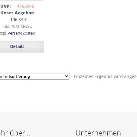
UVP:
116,90 
€
Ursprünglicher
Unser Angebot:
Preis
Aktueller
106,83
€
war:
Preis
inkl. 19 % MwSt.
116,90 €
ist:
zzgl.
Versandkosten
106,83 €.
Details
Einzelnes Ergebnis wird angez
hr über…
Unternehmen