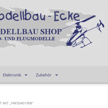
Elektronik
Zubehör
Entsorgung und Umwelt
Shop
Warenkorb
Ablauf einer Bestel
n
Lieferzeit & Verfügbarkeit
Gutschein
 MIT „HW30401908“