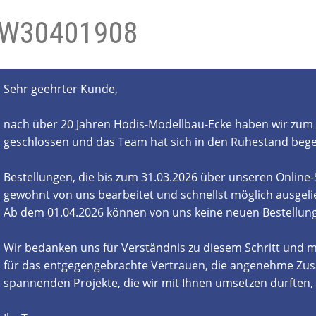
W30401908
- und Elektronikgeräte Verordnung
ne & Foren
Kontakt
AGB
Widerrufsbelehrung
Sehr geehrter Kunde,
nach über 20 Jahren Hodis-Modellbau-Ecke haben wir zum 
geschlossen und das Team hat sich in den Ruhestand beg
Bestellungen, die bis zum 31.03.2026 über unseren Online
gewohnt von uns bearbeitet und schnellst möglich ausgelie
Ab dem 01.04.2026 können von uns keine neuen Bestell
Wir bedanken uns für Verständnis zu diesem Schritt und m
für das entgegengebrachte Vertrauen, die angenehme Zus
spannenden Projekte, die wir mit Ihnen umsetzen durften