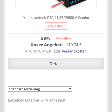
Xerun Justock G3S 21,5T/2050kV Combo
ANGEBOT!
UVP:
122,90 
€
Ursprünglicher
Aktueller
Unser Angebot:
110,74
€
Preis
Preis
inkl. 19 % MwSt.
zzgl.
Versandkosten
war:
ist:
122,90 €
110,74 €.
Details
Einzelnes Ergebnis wird angezeigt