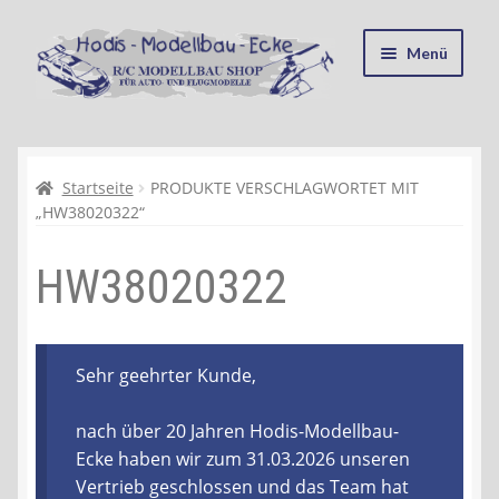
Zur
Zum
Menü
Navigation
Inhalt
springen
springen
Startseite
Kasse
Startseite
PRODUKTE VERSCHLAGWORTET MIT
„HW38020322“
Mein Konto
HW38020322
Recycling, Entsorgung und Umwelt
Shop
Sehr geehrter Kunde,
Warenkorb
nach über 20 Jahren Hodis-Modellbau-
Ecke haben wir zum 31.03.2026 unseren
Ablauf einer Bestellung
Vertrieb geschlossen und das Team hat