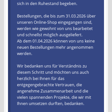
sich in den Ruhestand begeben.
Liefer- und Versandkosten
Bestellungen, die bis zum 31.03.2026 über
unseren Online-Shop eingegangen sind,
Zahlungsarten
werden wie gewohnt von uns bearbeitet
und schnellst möglich ausgeliefert.
Lieferzeit & Verfügbarkeit
Ab dem 01.04.2026 können von uns keine
neuen Bestellungen mehr angenommen
Gutschein
werden.
Batterien- und Akku Verordnung
Wir bedanken uns für Verständnis zu
diesem Schritt und möchten uns auch
Elektro- und Elektronikgeräte Verordnung
herzlich bei Ihnen für das
entgegengebrachte Vertrauen, die
Öle- und Schmierstoff Verordnung
angenehme Zusammenarbeit und die
vielen spannenden Projekte, die wir mit
Vereine & Foren
Ihnen umsetzen durften, bedanken.