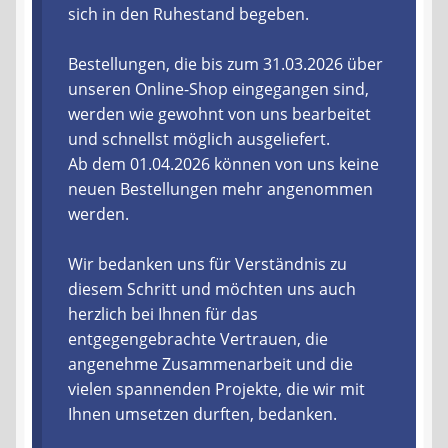
sich in den Ruhestand begeben.
Liefer- und Versandkosten
Bestellungen, die bis zum 31.03.2026 über
unseren Online-Shop eingegangen sind,
Zahlungsarten
werden wie gewohnt von uns bearbeitet
und schnellst möglich ausgeliefert.
Lieferzeit & Verfügbarkeit
Ab dem 01.04.2026 können von uns keine
neuen Bestellungen mehr angenommen
Gutschein
werden.
Batterien- und Akku Verordnung
Wir bedanken uns für Verständnis zu
diesem Schritt und möchten uns auch
Elektro- und Elektronikgeräte Verordnung
herzlich bei Ihnen für das
entgegengebrachte Vertrauen, die
Öle- und Schmierstoff Verordnung
angenehme Zusammenarbeit und die
vielen spannenden Projekte, die wir mit
Vereine & Foren
Ihnen umsetzen durften, bedanken.