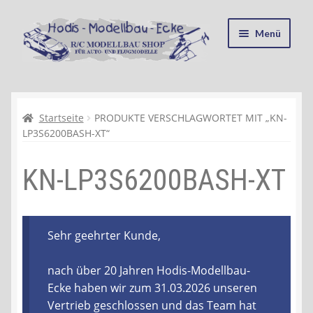
Zur
Zum
Menü
Navigation
Inhalt
springen
springen
Startseite
Kasse
Startseite
PRODUKTE VERSCHLAGWORTET MIT „KN-
LP3S6200BASH-XT“
Mein Konto
KN-LP3S6200BASH-XT
Recycling, Entsorgung und Umwelt
Shop
Sehr geehrter Kunde,
Warenkorb
nach über 20 Jahren Hodis-Modellbau-
Ecke haben wir zum 31.03.2026 unseren
Ablauf einer Bestellung
Vertrieb geschlossen und das Team hat