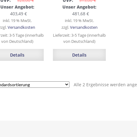
UVP:
528,00 
€
UVP:
513,00 
€
Ursprünglicher
Ursprünglicher
Unser Angebot:
Unser Angebot:
Preis
Aktueller
Preis
Aktueller
403,49
€
481,68
€
war:
Preis
war:
Preis
inkl. 19 % MwSt.
inkl. 19 % MwSt.
528,00 €
ist:
513,00 €
ist:
zzgl.
Versandkosten
zzgl.
Versandkosten
403,49 €.
481,68 €.
rzeit:
3-5 Tage (innerhalb
Lieferzeit:
3-5 Tage (innerhalb
von Deutschland)
von Deutschland)
Details
Details
Alle 2 Ergebnisse werden ange