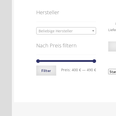
Hersteller
Liefe
Beliebige Hersteller
Nach Preis filtern
Min.
Max.
Preis:
400 €
—
490 €
Filter
Preis
Preis