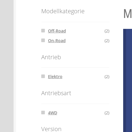
M
Batterien- und Akku Verordnung
Elektro
Modellkategorie
Öle- und Schmierstoff Verordnung
Verei
Off-Road
(2)
On-Road
(2)
Datenschutzerklärung
Impressum
Antrieb
Elektro
(2)
Antriebsart
4WD
(2)
Version