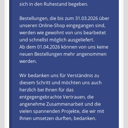
sich in den Ruhestand begeben.
Liefer- und Versandkosten
Bestellungen, die bis zum 31.03.2026 über
unseren Online-Shop eingegangen sind,
Zahlungsarten
werden wie gewohnt von uns bearbeitet
und schnellst möglich ausgeliefert.
Lieferzeit & Verfügbarkeit
Ab dem 01.04.2026 können von uns keine
neuen Bestellungen mehr angenommen
Gutschein
werden.
Batterien- und Akku Verordnung
Wir bedanken uns für Verständnis zu
diesem Schritt und möchten uns auch
Elektro- und Elektronikgeräte Verordnung
herzlich bei Ihnen für das
entgegengebrachte Vertrauen, die
Öle- und Schmierstoff Verordnung
angenehme Zusammenarbeit und die
vielen spannenden Projekte, die wir mit
Vereine & Foren
Ihnen umsetzen durften, bedanken.