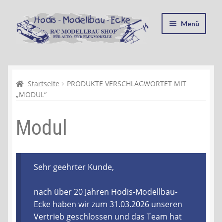
Zur
Zum
Menü
Navigation
Inhalt
springen
springen
Startseite
Kasse
Startseite
PRODUKTE VERSCHLAGWORTET MIT
„MODUL“
Mein Konto
Modul
Recycling, Entsorgung und Umwelt
Shop
Sehr geehrter Kunde,
Warenkorb
nach über 20 Jahren Hodis-Modellbau-
Ecke haben wir zum 31.03.2026 unseren
Ablauf einer Bestellung
Vertrieb geschlossen und das Team hat