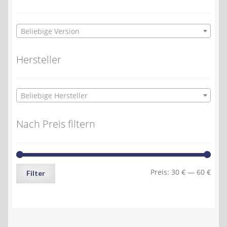
Beliebige Version
Hersteller
Beliebige Hersteller
Nach Preis filtern
Min.
Max.
Preis:
30 €
—
60 €
Filter
Preis
Preis