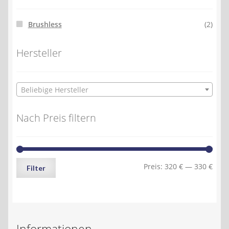
Brushless
(2)
Hersteller
Beliebige Hersteller
Nach Preis filtern
Min.
Max.
Preis:
320 €
—
330 €
Filter
Preis
Preis