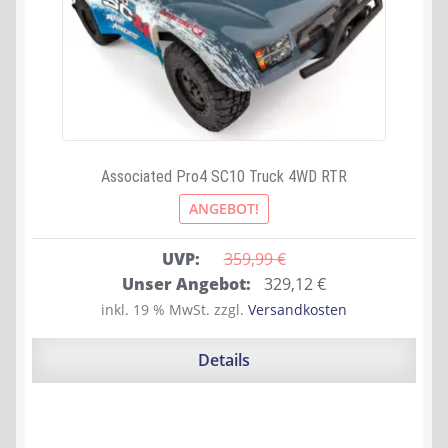
Associated Pro4 SC10 Truck 4WD RTR
ANGEBOT!
UVP:
359,99 
€
Ursprünglicher
Aktueller
Unser Angebot:
329,12
€
Preis
Preis
inkl. 19 % MwSt.
zzgl.
Versandkosten
war:
ist:
359,99 €
329,12 €.
Details