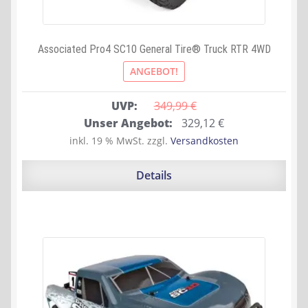
Associated Pro4 SC10 General Tire® Truck RTR 4WD
ANGEBOT!
UVP:
349,99 
€
Ursprünglicher
Aktueller
Unser Angebot:
329,12
€
Preis
Preis
inkl. 19 % MwSt.
zzgl.
Versandkosten
war:
ist:
349,99 €
329,12 €.
Details