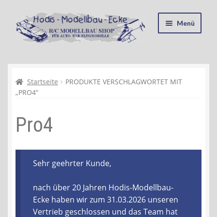
Zur
Zum
Menü
Navigation
Inhalt
springen
springen
Startseite
Kasse
Startseite
PRODUKTE VERSCHLAGWORTET MIT
„PRO4“
Mein Konto
Pro4
Recycling, Entsorgung und Umwelt
Shop
Sehr geehrter Kunde,
Warenkorb
nach über 20 Jahren Hodis-Modellbau-
Ecke haben wir zum 31.03.2026 unseren
Ablauf einer Bestellung
Vertrieb geschlossen und das Team hat