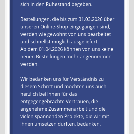
sich in den Ruhestand begeben.
Liefer- und Versandkosten
Bestellungen, die bis zum 31.03.2026 über
unseren Online-Shop eingegangen sind,
Zahlungsarten
werden wie gewohnt von uns bearbeitet
und schnellst möglich ausgeliefert.
Lieferzeit & Verfügbarkeit
Ab dem 01.04.2026 können von uns keine
neuen Bestellungen mehr angenommen
Gutschein
werden.
Batterien- und Akku Verordnung
Wir bedanken uns für Verständnis zu
diesem Schritt und möchten uns auch
Elektro- und Elektronikgeräte Verordnung
herzlich bei Ihnen für das
entgegengebrachte Vertrauen, die
Öle- und Schmierstoff Verordnung
angenehme Zusammenarbeit und die
vielen spannenden Projekte, die wir mit
Vereine & Foren
Ihnen umsetzen durften, bedanken.