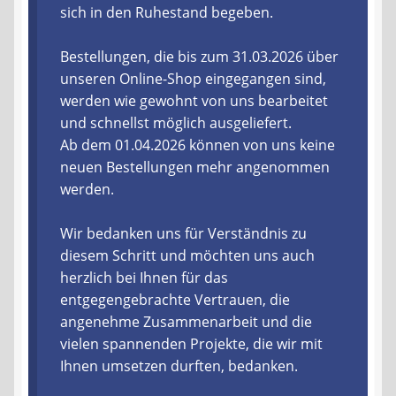
sich in den Ruhestand begeben.
Liefer- und Versandkosten
Bestellungen, die bis zum 31.03.2026 über
unseren Online-Shop eingegangen sind,
Zahlungsarten
werden wie gewohnt von uns bearbeitet
und schnellst möglich ausgeliefert.
Lieferzeit & Verfügbarkeit
Ab dem 01.04.2026 können von uns keine
neuen Bestellungen mehr angenommen
Gutschein
werden.
Batterien- und Akku Verordnung
Wir bedanken uns für Verständnis zu
diesem Schritt und möchten uns auch
Elektro- und Elektronikgeräte Verordnung
herzlich bei Ihnen für das
entgegengebrachte Vertrauen, die
Öle- und Schmierstoff Verordnung
angenehme Zusammenarbeit und die
vielen spannenden Projekte, die wir mit
Vereine & Foren
Ihnen umsetzen durften, bedanken.