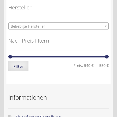
Hersteller
Beliebige Hersteller
Nach Preis filtern
Min.
Max.
Preis:
540 €
—
550 €
Filter
Preis
Preis
Informationen