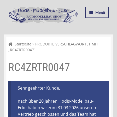
Zur
Zum
Menü
Navigation
Inhalt
springen
springen
Startseite
Kasse
Startseite
PRODUKTE VERSCHLAGWORTET MIT
„RC4ZRTR0047“
Mein Konto
RC4ZRTR0047
Recycling, Entsorgung und Umwelt
Shop
Sehr geehrter Kunde,
Warenkorb
nach über 20 Jahren Hodis-Modellbau-
Ecke haben wir zum 31.03.2026 unseren
Ablauf einer Bestellung
Vertrieb geschlossen und das Team hat