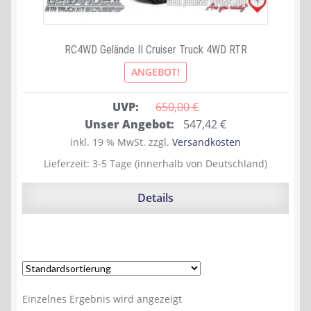
RC4WD Gelände II Cruiser Truck 4WD RTR
ANGEBOT!
UVP:
650,00 
€
Ursprünglicher
Aktueller
Unser Angebot:
547,42
€
Preis
Preis
inkl. 19 % MwSt.
zzgl.
Versandkosten
war:
ist:
Lieferzeit:
3-5 Tage (innerhalb von Deutschland)
650,00 €
547,42 €.
Details
Einzelnes Ergebnis wird angezeigt